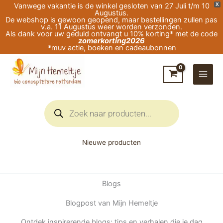
Ga
Vanwege vakantie is de winkel gesloten van 27 Juli t/m 10
X
Augustus.
naar
De webshop is gewoon geopend, maar bestellingen zullen pas
v.a. 11 Augustus weer worden verzonden.
de
Als dank voor uw geduld ontvangt u 10% korting* met de code
zomerkorting2026
inhoud
*
muv actie, boeken en cadeaubonnen
Producten
zoeken
Nieuwe producten
Blogs
Blogpost van Mijn Hemeltje
Ontdek inspirerende blogs: tips en verhalen die je dag