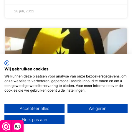
28 juli, 2022
Wij gebruiken cookies
We kunnen deze plaatsen voor analyse van onze bezoekersgegevens, om
onze website te verbeteren, gepersonaliseerde inhoud te tonen en om u
een geweldige website-ervaring te bieden. Voor meer informatie over de
cookies die we gebruiken opent u de instellingen.
Transparant maken voor pasen DIY
Accepteer alles
Weigeren
Gratis Patroon Paas Transparant Voor je het weet is
Nee, pas aan
het al weer pasen, de voorbereidingen zijn net zo fijn
9,3
als het feest zelf. Om de sfeer alvast in huis te halen