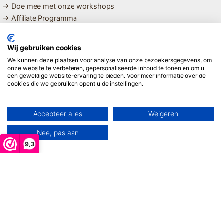
→ Doe mee met onze workshops
→ Affiliate Programma
MET LIEFDE SAMENGESTELDE
Wij gebruiken cookies
BIOLOGISCHE EN DUURZAME PRODUCTEN VOOR HET HELE
We kunnen deze plaatsen voor analyse van onze bezoekersgegevens, om
GEZIN
onze website te verbeteren, gepersonaliseerde inhoud te tonen en om u
een geweldige website-ervaring te bieden. Voor meer informatie over de
cookies die we gebruiken opent u de instellingen.
Linda ❤️
Accepteer alles
Weigeren
Nee, pas aan
9,3
Copyright © 2026 Mijn Hemeltje
De waardering van www.mijnhemeltje.nl bij
WebwinkelKeur