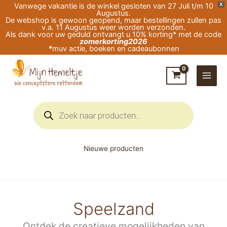
Ga
Vanwege vakantie is de winkel gesloten van 27 Juli t/m 10
X
Augustus.
naar
De webshop is gewoon geopend, maar bestellingen zullen pas
v.a. 11 Augustus weer worden verzonden.
de
Als dank voor uw geduld ontvangt u 10% korting* met de code
zomerkorting2026
inhoud
*
muv actie, boeken en cadeaubonnen
Producten
zoeken
Nieuwe producten
Speelzand
Ontdek de creatieve mogelijkheden van