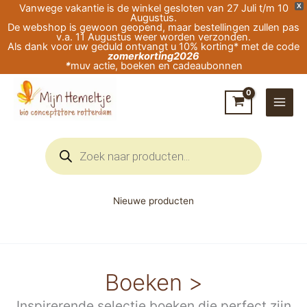
Ga
Vanwege vakantie is de winkel gesloten van 27 Juli t/m 10
X
Augustus.
naar
De webshop is gewoon geopend, maar bestellingen zullen pas
v.a. 11 Augustus weer worden verzonden.
de
Als dank voor uw geduld ontvangt u 10% korting* met de code
zomerkorting2026
inhoud
*
muv actie, boeken en cadeaubonnen
Producten
zoeken
Nieuwe producten
Boeken >
Inspirerende selectie boeken die perfect zijn