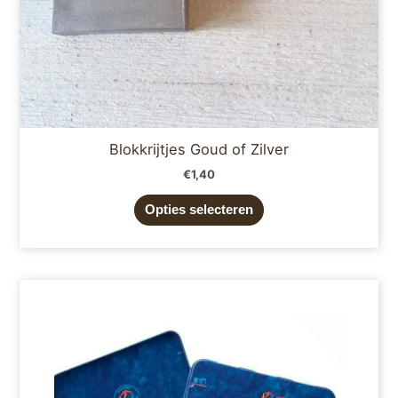
de
productpagina
Blokkrijtjes Goud of Zilver
€
1,40
Opties selecteren