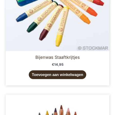
Bijenwas Staaftkrijtjes
€
14,95
Toevoegen aan winkelwagen
Dit
product
heeft