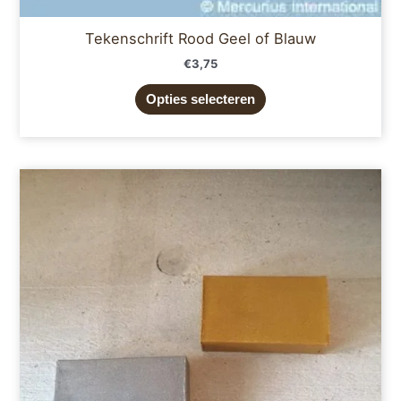
Tekenschrift Rood Geel of Blauw
€
3,75
Opties selecteren
Dit
product
heeft
meerdere
variaties.
Deze
optie
kan
gekozen
worden
op