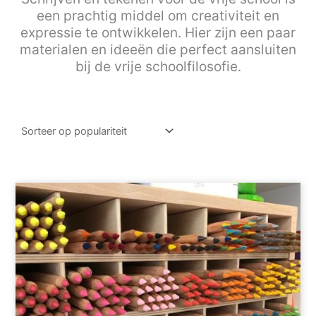
een prachtig middel om creativiteit en
expressie te ontwikkelen. Hier zijn een paar
materialen en ideeën die perfect aansluiten
bij de vrije schoolfilosofie.
Dit
product
heeft
meerdere
variaties.
Deze
optie
kan