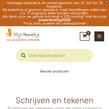
Ga
Vanwege vakantie is de winkel gesloten van 27 Juli t/m 10
X
Augustus.
naar
De webshop is gewoon geopend, maar bestellingen zullen pas
v.a. 11 Augustus weer worden verzonden.
de
Als dank voor uw geduld ontvangt u 10% korting* met de code
zomerkorting2026
inhoud
*
muv actie, boeken en cadeaubonnen
Producten
zoeken
Nieuwe producten
Schrijven en tekenen
Schrijven en tekenen voor de vrije school is