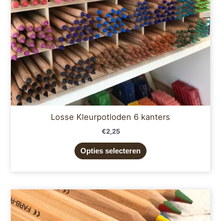
gekozen
worden
op
de
productpagina
Losse Kleurpotloden 6 kanters
€
2,25
Opties selecteren