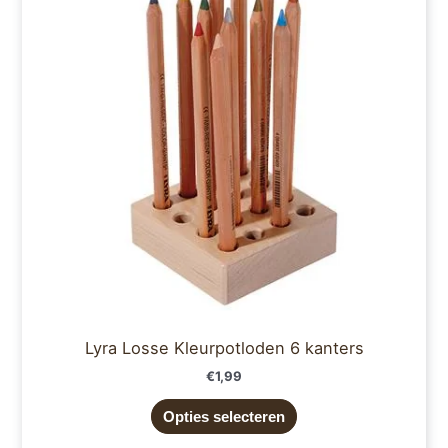
meerdere
variaties.
Deze
optie
kan
gekozen
worden
op
de
productpagina
Lyra Losse Kleurpotloden 6 kanters
€
1,99
Opties selecteren