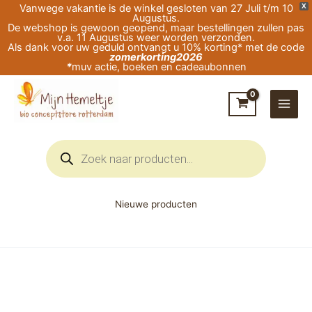
Ga
Vanwege vakantie is de winkel gesloten van 27 Juli t/m 10
X
Augustus.
naar
De webshop is gewoon geopend, maar bestellingen zullen pas
v.a. 11 Augustus weer worden verzonden.
de
Als dank voor uw geduld ontvangt u 10% korting* met de code
zomerkorting2026
inhoud
*
muv actie, boeken en cadeaubonnen
Producten
zoeken
Nieuwe producten
Stabilo
grafietpotlood