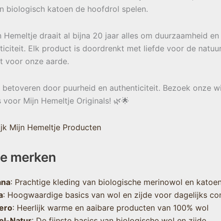
en biologisch katoen de hoofdrol spelen.
jn Hemeltje draait al bijna 20 jaar alles om duurzaamheid en
ticiteit. Elk product is doordrenkt met liefde voor de natuu
t voor onze aarde.
e betoveren door puurheid en authenticiteit. Bezoek onze w
s voor Mijn Hemeltje Originals! 🌿🌟
jk Mijn Hemeltje Producten
e merken
ana
: Prachtige kleding van biologische merinowol en katoe
a
: Hoogwaardige basics van wol en zijde voor dagelijks co
ero
: Heerlijk warme en aaibare producten van 100% wol
el-Natur
: De fijnste basics van biologische wol en zijde