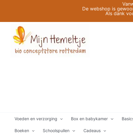
Ga
Vanw
De webshop is gewoon 
naar
Als dank vo
de
inhoud
Voeden en verzorging
Box en babykamer
Basic
Boeken
Schoolspullen
Cadeaus