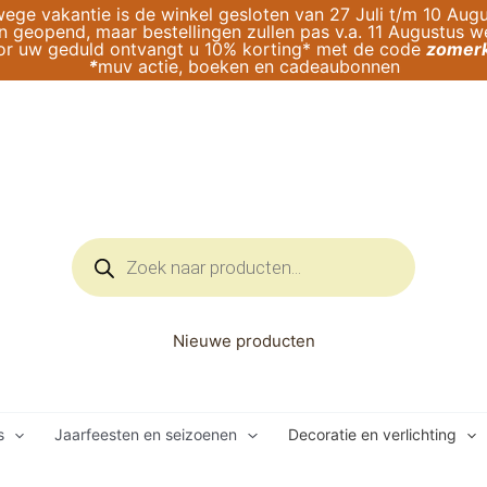
ege vakantie is de winkel gesloten van 27 Juli t/m 10 Augu
geopend, maar bestellingen zullen pas v.a. 11 Augustus 
or uw geduld ontvangt u 10% korting* met de code
zomerk
*
muv actie, boeken en cadeaubonnen
Producten
zoeken
Nieuwe producten
s
Jaarfeesten en seizoenen
Decoratie en verlichting