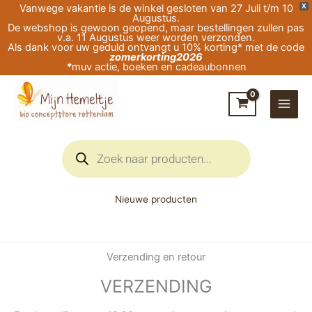
Ga
Vanwege vakantie is de winkel gesloten van 27 Juli t/m 10
X
Augustus.
naar
De webshop is gewoon geopend, maar bestellingen zullen pas
v.a. 11 Augustus weer worden verzonden.
de
Als dank voor uw geduld ontvangt u 10% korting* met de code
zomerkorting2026
inhoud
*
muv actie, boeken en cadeaubonnen
Producten
zoeken
Nieuwe producten
Verzending en retour
VERZENDING