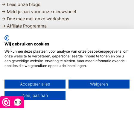
→ Lees onze blogs
→ Meld je aan voor onze nieuwsbrief
→ Doe mee met onze workshops
→ Affiliate Programma
MET LIEFDE SAMENGESTELDE
Wij gebruiken cookies
BIOLOGISCHE EN DUURZAME PRODUCTEN VOOR HET HELE
We kunnen deze plaatsen voor analyse van onze bezoekersgegevens, om
GEZIN
onze website te verbeteren, gepersonaliseerde inhoud te tonen en om u
een geweldige website-ervaring te bieden. Voor meer informatie over de
cookies die we gebruiken opent u de instellingen.
Linda ❤️
Accepteer alles
Weigeren
Nee, pas aan
9,3
Copyright © 2026 Mijn Hemeltje