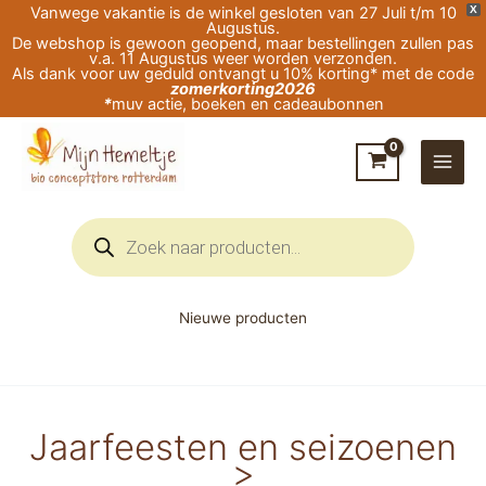
Ga
Vanwege vakantie is de winkel gesloten van 27 Juli t/m 10
X
Augustus.
naar
De webshop is gewoon geopend, maar bestellingen zullen pas
v.a. 11 Augustus weer worden verzonden.
de
Als dank voor uw geduld ontvangt u 10% korting* met de code
zomerkorting2026
inhoud
*
muv actie, boeken en cadeaubonnen
Producten
zoeken
Nieuwe producten
Jaarfeesten en seizoenen
>