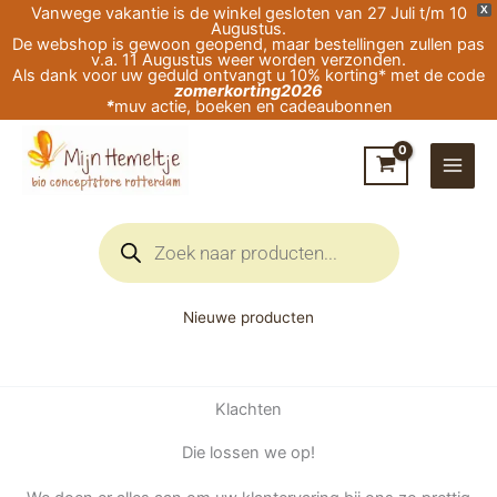
Ga
Vanwege vakantie is de winkel gesloten van 27 Juli t/m 10
X
Augustus.
naar
De webshop is gewoon geopend, maar bestellingen zullen pas
v.a. 11 Augustus weer worden verzonden.
de
Als dank voor uw geduld ontvangt u 10% korting* met de code
zomerkorting2026
inhoud
*
muv actie, boeken en cadeaubonnen
Producten
zoeken
Nieuwe producten
Klachten
Die lossen we op!