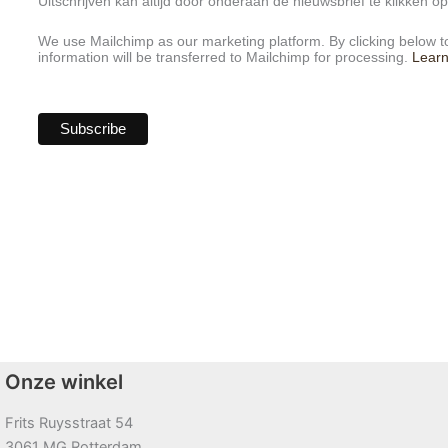
Uitschrijven kan altijd door onderaan de nieuwsbrief te klikken op 
We use Mailchimp as our marketing platform. By clicking below t
information will be transferred to Mailchimp for processing.
Lear
Onze winkel
Frits Ruysstraat 54
3061 MG Rotterdam