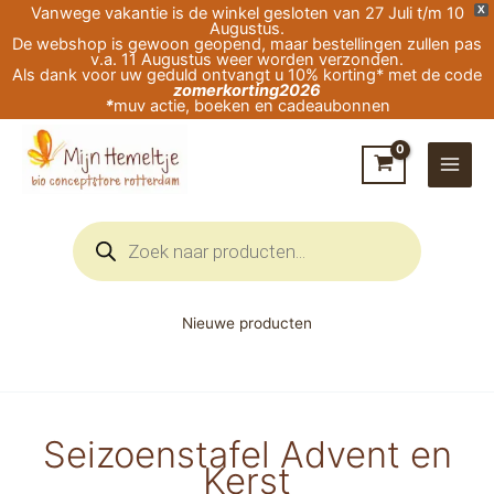
Ga
Vanwege vakantie is de winkel gesloten van 27 Juli t/m 10
X
Augustus.
naar
De webshop is gewoon geopend, maar bestellingen zullen pas
v.a. 11 Augustus weer worden verzonden.
de
Als dank voor uw geduld ontvangt u 10% korting* met de code
zomerkorting2026
inhoud
*
muv actie, boeken en cadeaubonnen
Producten
zoeken
Nieuwe producten
Seizoenstafel Advent en
Kerst