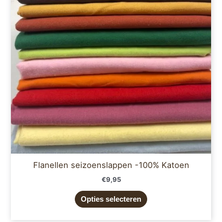
variaties.
Deze
optie
kan
gekozen
worden
op
de
productpagina
Flanellen seizoenslappen -100% Katoen
€
9,95
Opties selecteren