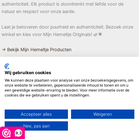
authenticiteit. Elk product is doordrenkt met liefde voor de
natuur en respect voor onze aarde.
Laat je betoveren door puurheid en authenticiteit. Bezoek onze
winkel en kies voor Mijn Hemeltje Originals! 🌿🌟
→ Bekijk Mijn Hemeltje Producten
Onze merken
Wij gebruiken cookies
We kunnen deze plaatsen voor analyse van onze bezoekersgegevens, om
→ Disana
: Prachtige kleding van biologische merinowol en
onze website te verbeteren, gepersonaliseerde inhoud te tonen en om u
katoen
een geweldige website-ervaring te bieden. Voor meer informatie over de
cookies die we gebruiken opent u de instellingen.
→ Joha
: Hoogwaardige basics van wol en zijde voor dagelijks
comfort
→ Alwero
: Heerlijk warme en aaibare producten van 100% wol
Accepteer alles
Weigeren
→ Engel-Natur
: De fijnste basics van biologische wol en zijde
→ Reiff
: Duurzame en comfortabele kleding van natuurlijke
Nee, pas aan
materialen
9,3