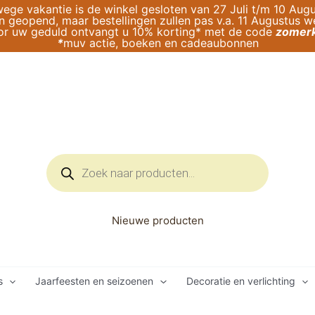
ege vakantie is de winkel gesloten van 27 Juli t/m 10 Augu
geopend, maar bestellingen zullen pas v.a. 11 Augustus 
or uw geduld ontvangt u 10% korting* met de code
zomerk
*
muv actie, boeken en cadeaubonnen
Producten
zoeken
Nieuwe producten
s
Jaarfeesten en seizoenen
Decoratie en verlichting