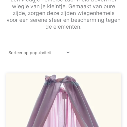
wiegje van je kleintje. Gemaakt van pure
zijde, zorgen deze zijden wiegenhemels
voor een serene sfeer en bescherming tegen
de elementen.
Prijsklasse:
Dit
€189,95
product
tot
€239,95
heeft
meerdere
variaties.
Deze
optie
kan