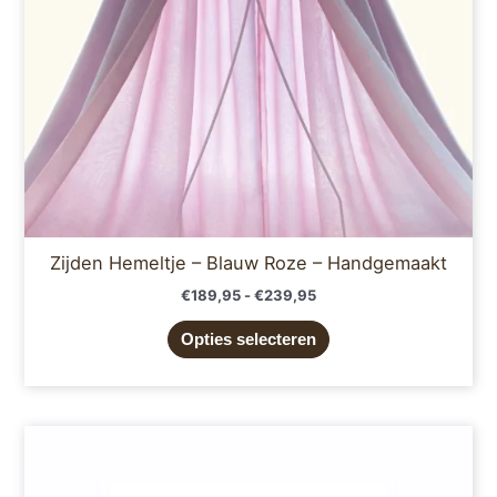
gekozen
worden
op
de
productpagina
Zijden Hemeltje – Blauw Roze – Handgemaakt
€
189,95
-
€
239,95
Opties selecteren