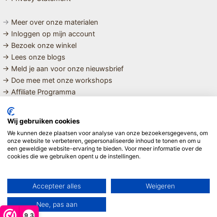
→
Meer over onze materialen
→ Inloggen op mijn account
→ Bezoek onze winkel
→ Lees onze blogs
→ Meld je aan voor onze nieuwsbrief
→ Doe mee met onze workshops
→ Affiliate Programma
MET LIEFDE SAMENGESTELDE
Wij gebruiken cookies
BIOLOGISCHE EN DUURZAME PRODUCTEN VOOR HET HELE
We kunnen deze plaatsen voor analyse van onze bezoekersgegevens, om
GEZIN
onze website te verbeteren, gepersonaliseerde inhoud te tonen en om u
een geweldige website-ervaring te bieden. Voor meer informatie over de
cookies die we gebruiken opent u de instellingen.
Linda ❤️
Accepteer alles
Weigeren
Nee, pas aan
9,3