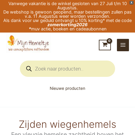
Ga
Vanwege vakantie is de winkel gesloten van 27 Juli t/m 10
X
Augustus.
naar
De webshop is gewoon geopend, maar bestellingen zullen pas
v.a. 11 Augustus weer worden verzonden.
de
Als dank voor uw geduld ontvangt u 10% korting* met de code
zomerkorting2026
inhoud
*
muv actie, boeken en cadeaubonnen
Producten
zoeken
Nieuwe producten
Zijden wiegenhemels
Een vleugje hemelse zachtheid boven het