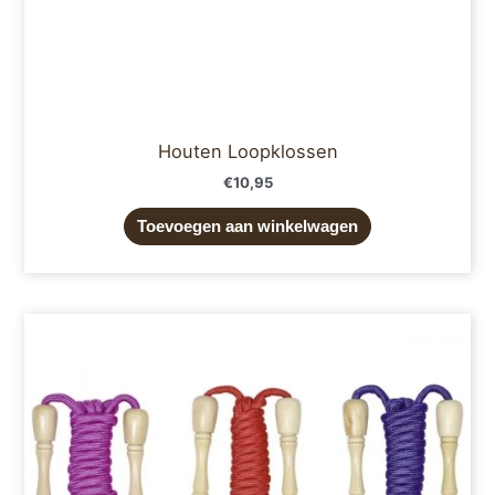
Houten Loopklossen
€
10,95
Toevoegen aan winkelwagen
Dit
product
heeft
meerdere
variaties.
Deze
optie