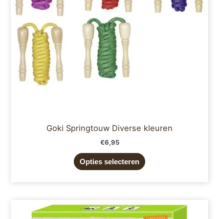
kan
gekozen
worden
op
de
productpagina
Goki Springtouw Diverse kleuren
€
6,95
Opties selecteren