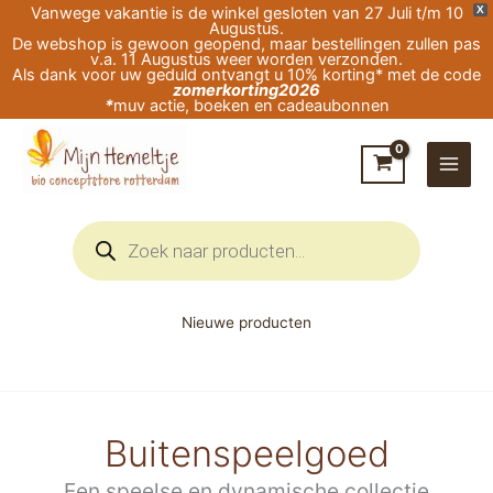
Ga
Vanwege vakantie is de winkel gesloten van 27 Juli t/m 10
X
Augustus.
naar
De webshop is gewoon geopend, maar bestellingen zullen pas
v.a. 11 Augustus weer worden verzonden.
de
Als dank voor uw geduld ontvangt u 10% korting* met de code
zomerkorting2026
inhoud
*
muv actie, boeken en cadeaubonnen
Producten
zoeken
Nieuwe producten
Buitenspeelgoed
Een speelse en dynamische collectie