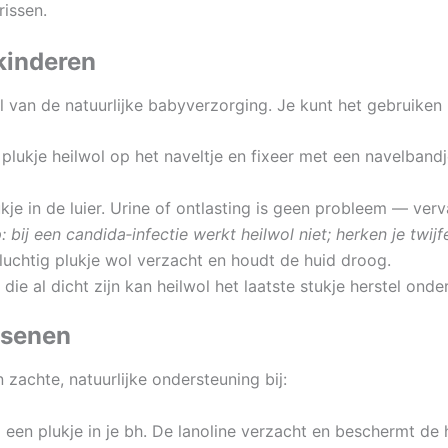
rissen.
kinderen
l van de natuurlijke babyverzorging. Je kunt het gebruiken b
plukje heilwol op het naveltje en fixeer met een navelbandj
je in de luier. Urine of ontlasting is geen probleem — verv
: bij een candida‑infectie werkt heilwol niet; herken je twij
luchtig plukje wol verzacht en houdt de huid droog.
die al dicht zijn kan heilwol het laatste stukje herstel onde
ssenen
 zachte, natuurlijke ondersteuning bij:
een plukje in je bh. De lanoline verzacht en beschermt de 