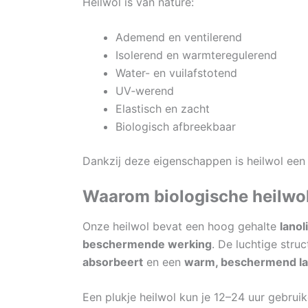
Heilwol is van nature:
Ademend en ventilerend
Isolerend en warmteregulerend
Water- en vuilafstotend
UV‑werend
Elastisch en zacht
Biologisch afbreekbaar
Dankzij deze eigenschappen is heilwol een 
Waarom biologische heilwol
Onze heilwol bevat een hoog gehalte
lanol
beschermende werking
. De luchtige stru
absorbeert
en een
warm, beschermend la
Een plukje heilwol kun je 12–24 uur gebrui