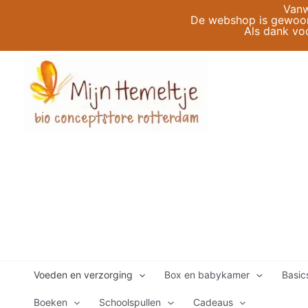
Ga
Vanw
De webshop is gewoon 
naar
Als dank vo
de
inhoud
Voeden en verzorging
Box en babykamer
Basic
Boeken
Schoolspullen
Cadeaus