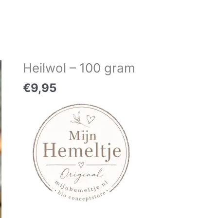
Heilwol – 100 gram
Heilwol
-
€
9,95
100
gram
aantal