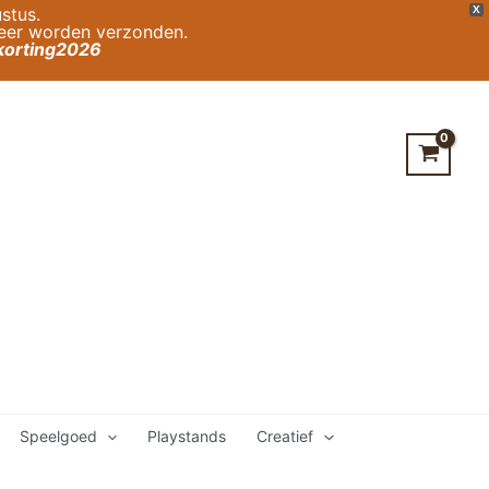
stus.
X
weer worden verzonden.
orting2026
Speelgoed
Playstands
Creatief