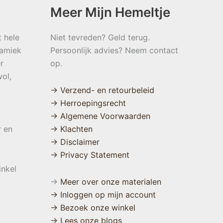
Meer Mijn Hemeltje
t hele
Niet tevreden? Geld terug.
namiek
Persoonlijk advies? Neem contact
r
op.
ol,
→ Verzend- en retourbeleid
→ Herroepingsrecht
→ Algemene Voorwaarden
r en
→ Klachten
→ Disclaimer
→ Privacy Statement
inkel
→
Meer over onze materialen
→ Inloggen op mijn account
→ Bezoek onze winkel
→ Lees onze blogs