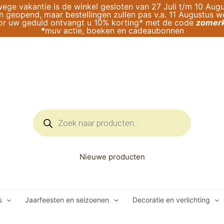
ege vakantie is de winkel gesloten van 27 Juli t/m 10 Augu
geopend, maar bestellingen zullen pas v.a. 11 Augustus 
or uw geduld ontvangt u 10% korting* met de code
zomerk
*
muv actie, boeken en cadeaubonnen
Producten
zoeken
Nieuwe producten
s
Jaarfeesten en seizoenen
Decoratie en verlichting