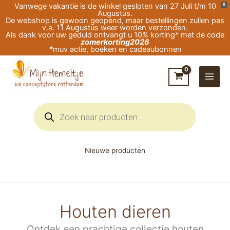
Ga
Vanwege vakantie is de winkel gesloten van 27 Juli t/m 10
X
Augustus.
naar
De webshop is gewoon geopend, maar bestellingen zullen pas
v.a. 11 Augustus weer worden verzonden.
de
Als dank voor uw geduld ontvangt u 10% korting* met de code
zomerkorting2026
inhoud
*
muv actie, boeken en cadeaubonnen
Producten
zoeken
Nieuwe producten
Houten dieren
Ontdek een prachtige collectie houten