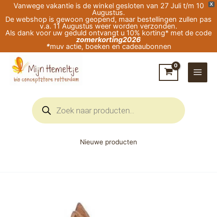
Ga
Vanwege vakantie is de winkel gesloten van 27 Juli t/m 10
X
Augustus.
naar
De webshop is gewoon geopend, maar bestellingen zullen pas
v.a. 11 Augustus weer worden verzonden.
de
Als dank voor uw geduld ontvangt u 10% korting* met de code
zomerkorting2026
inhoud
*
muv actie, boeken en cadeaubonnen
Producten
zoeken
Nieuwe producten