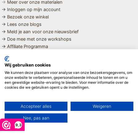
→
Meer over onze materialen
→ Inloggen op mijn account
→ Bezoek onze winkel
→ Lees onze blogs
→ Meld je aan voor onze nieuwsbrief
→ Doe mee met onze workshops
→ Affiliate Programma
MET LIEFDE SAMENGESTELDE
Wij gebruiken cookies
BIOLOGISCHE EN DUURZAME PRODUCTEN VOOR HET HELE
We kunnen deze plaatsen voor analyse van onze bezoekersgegevens, om
GEZIN
onze website te verbeteren, gepersonaliseerde inhoud te tonen en om u
een geweldige website-ervaring te bieden. Voor meer informatie over de
cookies die we gebruiken opent u de instellingen.
Linda ❤️
Accepteer alles
Weigeren
Nee, pas aan
9,3
Copyright © 2026 Mijn Hemeltje