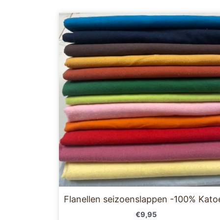
Dit
product
heeft
meerder
variaties
Deze
optie
kan
gekoze
worden
op
de
product
Flanellen seizoenslappen -100% Kato
€
9,95