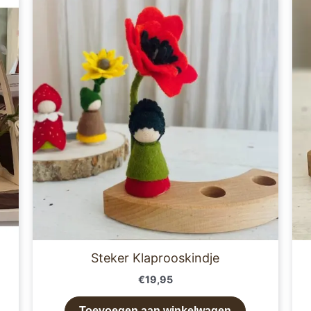
e
.
n
pagina
Steker Klaprooskindje
€
19,95
Toevoegen aan winkelwagen