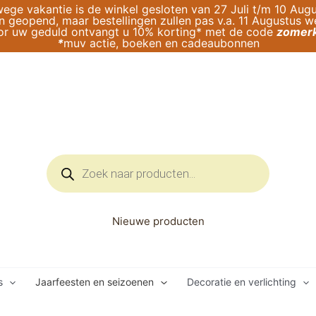
ege vakantie is de winkel gesloten van 27 Juli t/m 10 Augu
geopend, maar bestellingen zullen pas v.a. 11 Augustus 
or uw geduld ontvangt u 10% korting* met de code
zomerk
*
muv actie, boeken en cadeaubonnen
Producten
zoeken
Nieuwe producten
s
Jaarfeesten en seizoenen
Decoratie en verlichting