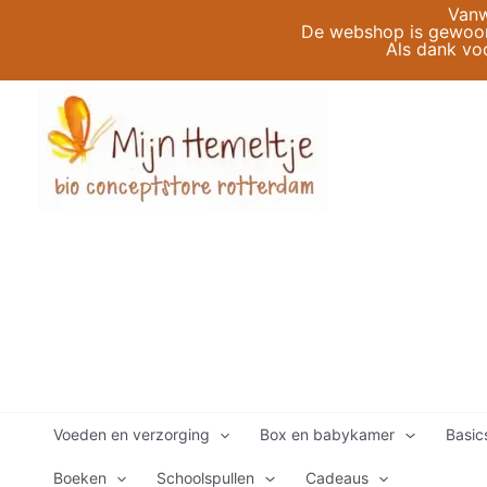
Ga
Vanw
De webshop is gewoon 
naar
Als dank vo
de
inhoud
Voeden en verzorging
Box en babykamer
Basic
Boeken
Schoolspullen
Cadeaus