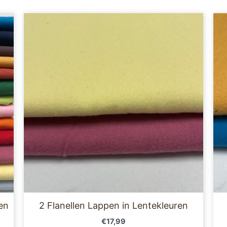
e
.
n
pagina
en
2 Flanellen Lappen in Lentekleuren
€
17,99