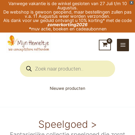
Ga
Vanwege vakantie is de winkel gesloten van 27 Juli t/m 10
X
Augustus.
naar
De webshop is gewoon geopend, maar bestellingen zullen pas
v.a. 11 Augustus weer worden verzonden.
de
Als dank voor uw geduld ontvangt u 10% korting* met de code
zomerkorting2026
inhoud
*
muv actie, boeken en cadeaubonnen
Producten
zoeken
Nieuwe producten
Speelgoed >
Fantasierijke collectie speelgoed die zorgt