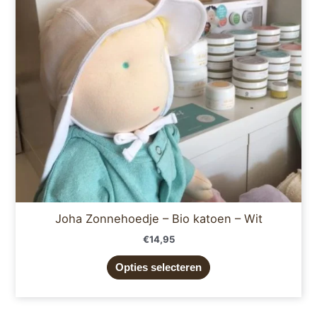
Deze
optie
kan
gekozen
worden
op
de
productpagina
Joha Zonnehoedje – Bio katoen – Wit
€
14,95
Opties selecteren