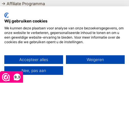
→ Affiliate Programma
MET LIEFDE SAMENGESTELDE
Wij gebruiken cookies
BIOLOGISCHE EN DUURZAME PRODUCTEN VOOR HET HELE
We kunnen deze plaatsen voor analyse van onze bezoekersgegevens, om
GEZIN
onze website te verbeteren, gepersonaliseerde inhoud te tonen en om u
een geweldige website-ervaring te bieden. Voor meer informatie over de
cookies die we gebruiken opent u de instellingen.
Linda ❤️
Accepteer alles
Weigeren
Nee, pas aan
9,3
Copyright © 2026 Mijn Hemeltje
De waardering van www.mijnhemeltje.nl bij
WebwinkelKeur
Reviews
is 9.3/10 gebaseerd op 3013 reviews.