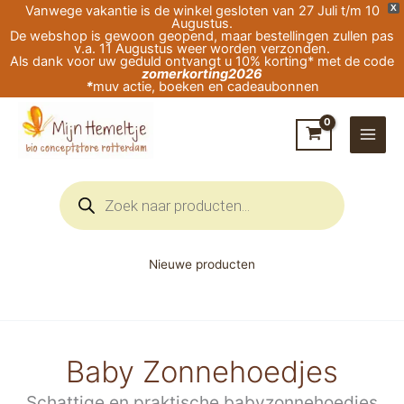
Ga
Vanwege vakantie is de winkel gesloten van 27 Juli t/m 10
X
Augustus.
naar
De webshop is gewoon geopend, maar bestellingen zullen pas
v.a. 11 Augustus weer worden verzonden.
de
Als dank voor uw geduld ontvangt u 10% korting* met de code
zomerkorting2026
inhoud
*
muv actie, boeken en cadeaubonnen
Producten
zoeken
Nieuwe producten
Baby Zonnehoedjes
Schattige en praktische babyzonnehoedjes