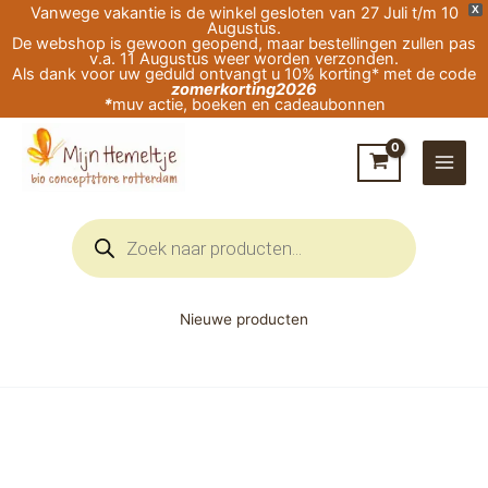
Ga
Vanwege vakantie is de winkel gesloten van 27 Juli t/m 10
X
Augustus.
naar
De webshop is gewoon geopend, maar bestellingen zullen pas
v.a. 11 Augustus weer worden verzonden.
de
Als dank voor uw geduld ontvangt u 10% korting* met de code
zomerkorting2026
inhoud
*
muv actie, boeken en cadeaubonnen
Producten
zoeken
Nieuwe producten
Therapeutenpapier
80