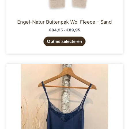
Engel-Natur Buitenpak Wol Fleece – Sand
€
84,95
-
€
89,95
Opties selecteren
Prijsklasse:
Dit
€44,95
product
tot
€49,95
heeft
meerdere
variaties.
Deze
optie
kan
gekozen