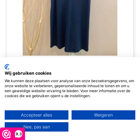
worden
op
de
productpagina
Engel-Natur Dameshemd met kant-wol/zijde
€
44,95
-
€
49,95
Wij gebruiken cookies
We kunnen deze plaatsen voor analyse van onze bezoekersgegevens, om
Opties selecteren
onze website te verbeteren, gepersonaliseerde inhoud te tonen en om u
een geweldige website-ervaring te bieden. Voor meer informatie over de
cookies die we gebruiken opent u de instellingen.
Dit
Accepteer alles
Weigeren
product
Nee, pas aan
heeft
9,3
meerdere