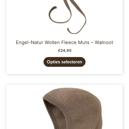
productpagina
Engel-Natur Wollen Fleece Muts – Walnoot
€
24,95
Opties selecteren
Dit
product
heeft
meerdere
variaties.
Deze