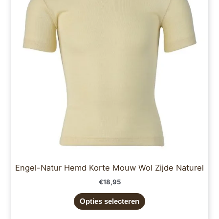
variaties.
Deze
optie
kan
gekozen
worden
op
de
productpagina
Engel-Natur Hemd Korte Mouw Wol Zijde Naturel
€
18,95
Opties selecteren