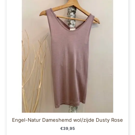
product
heeft
meerdere
variaties.
Deze
optie
kan
gekozen
worden
op
de
productpagina
Engel-Natur Dameshemd wol/zijde Dusty Rose
€
39,95