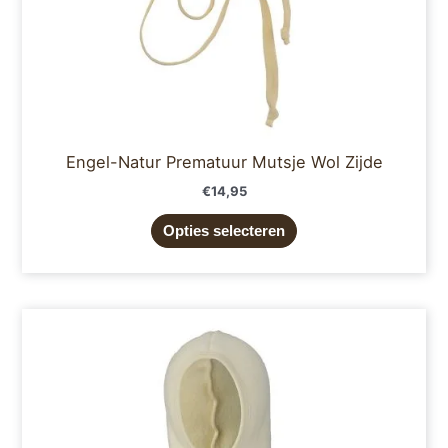
de
productpagina
Engel-Natur Prematuur Mutsje Wol Zijde
€
14,95
Opties selecteren
Prijsklasse:
Dit
€54,95
product
tot
€64,95
heeft
meerdere
variaties.
Deze