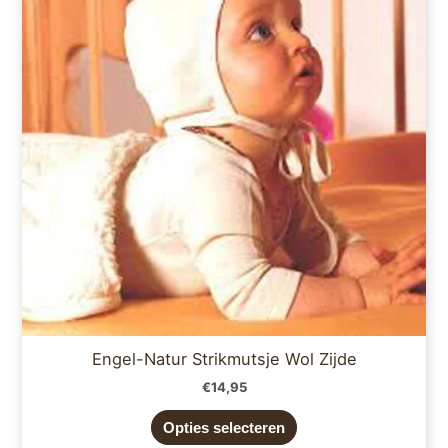
meerdere
variaties.
Deze
optie
kan
gekozen
worden
op
de
productpagina
Engel-Natur Strikmutsje Wol Zijde
€
14,95
Opties selecteren