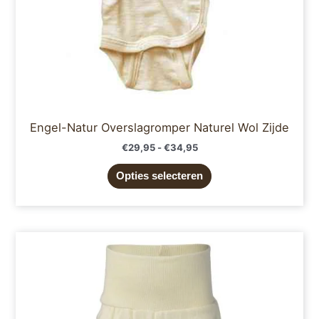
op
de
productpagina
Engel-Natur Overslagromper Naturel Wol Zijde
€
29,95
-
€
34,95
Opties selecteren
Dit
product
heeft
meerdere
variaties.