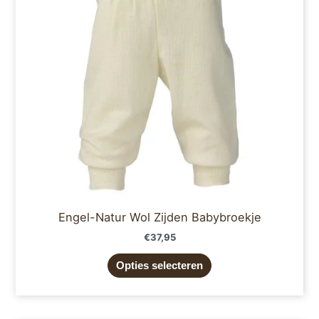
Deze
optie
kan
gekozen
worden
op
de
productpagina
Engel-Natur Wol Zijden Babybroekje
€
37,95
Opties selecteren