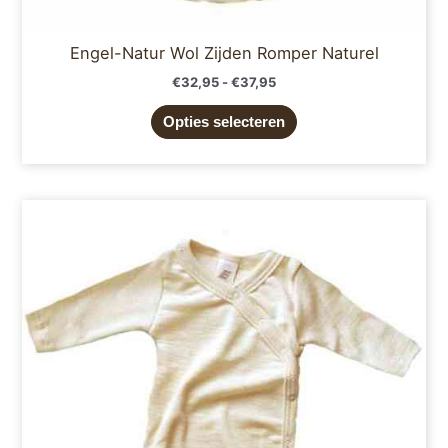
Engel-Natur Wol Zijden Romper Naturel
€
32,95
-
€
37,95
Opties selecteren
Prijsklasse:
Dit
€29,95
product
tot
€34,95
heeft
meerdere
variaties.
Deze
optie
kan
gekozen
worden