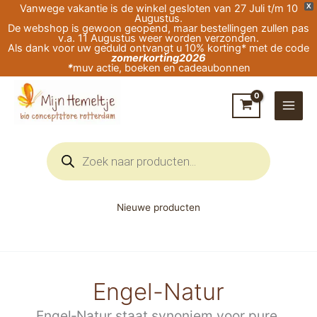
Ga
Vanwege vakantie is de winkel gesloten van 27 Juli t/m 10
X
Augustus.
naar
De webshop is gewoon geopend, maar bestellingen zullen pas
v.a. 11 Augustus weer worden verzonden.
de
Als dank voor uw geduld ontvangt u 10% korting* met de code
zomerkorting2026
inhoud
*
muv actie, boeken en cadeaubonnen
Producten
zoeken
Nieuwe producten
Engel-Natur
Engel‑Natur staat synoniem voor pure,