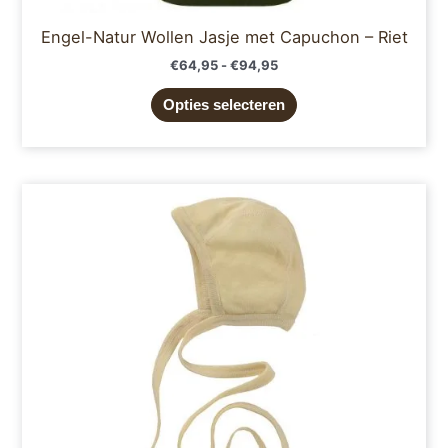
Engel-Natur Wollen Jasje met Capuchon – Riet
€
64,95
-
€
94,95
Opties selecteren
Dit
product
heeft
meerdere
variaties.
Deze
optie
kan
gekozen
worden
op