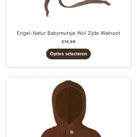
Engel-Natur Babymutsje Wol Zijde Walnoot
€
14,99
Opties selecteren
Prijsklasse:
Dit
€64,95
product
tot
€89,95
heeft
meerdere
variaties.
Deze
optie
kan