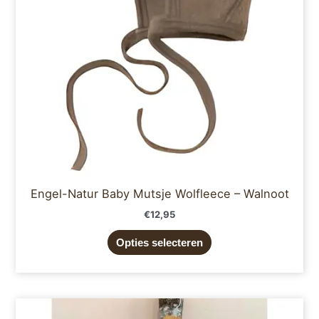
optie
kan
gekozen
worden
op
de
productpagina
Engel-Natur Baby Mutsje Wolfleece – Walnoot
€
12,95
Opties selecteren
Dit