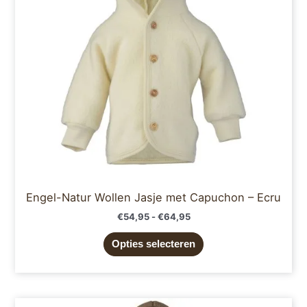
optie
kan
gekozen
worden
op
de
productpagina
Engel-Natur Wollen Jasje met Capuchon – Ecru
€
54,95
-
€
64,95
Opties selecteren
Prijsklasse:
Dit