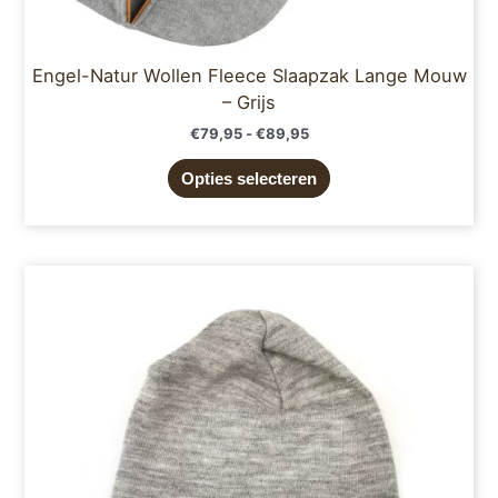
Engel-Natur Wollen Fleece Slaapzak Lange Mouw
– Grijs
€
79,95
-
€
89,95
Opties selecteren
Dit
product
heeft
meerdere
variaties.
Deze
optie
kan
gekozen