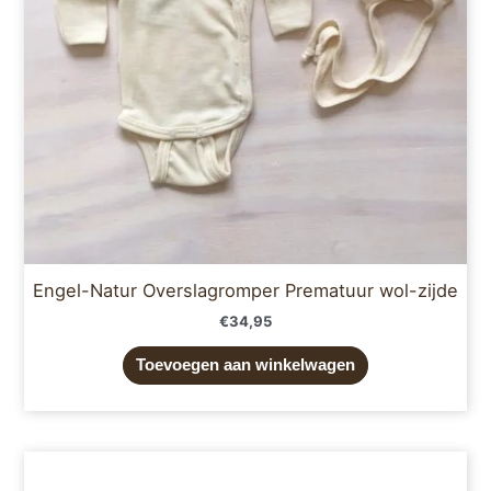
Engel-Natur Overslagromper Prematuur wol-zijde
€
34,95
Toevoegen aan winkelwagen
Prijsklasse:
Dit
€64,95
product