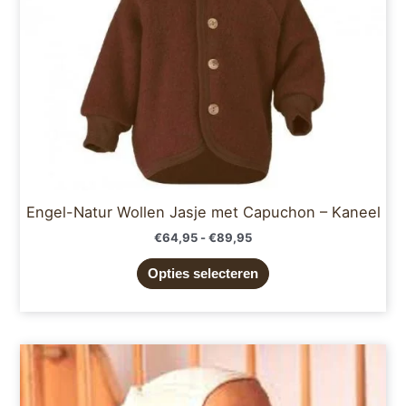
gekozen
worden
op
de
productpagina
Engel-Natur Wollen Jasje met Capuchon – Kaneel
€
64,95
-
€
89,95
Opties selecteren
Dit
product
heeft