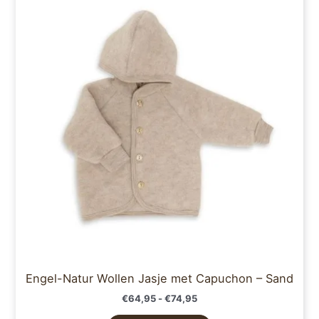
tot
€74,95
heeft
meerdere
variaties.
Deze
optie
kan
gekozen
worden
op
de
productpagina
Engel-Natur Wollen Jasje met Capuchon – Sand
€
64,95
-
€
74,95