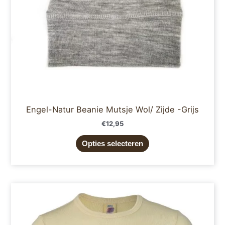
worden
op
de
productpagina
Engel-Natur Beanie Mutsje Wol/ Zijde -Grijs
€
12,95
Opties selecteren
Dit
product
heeft
meerdere