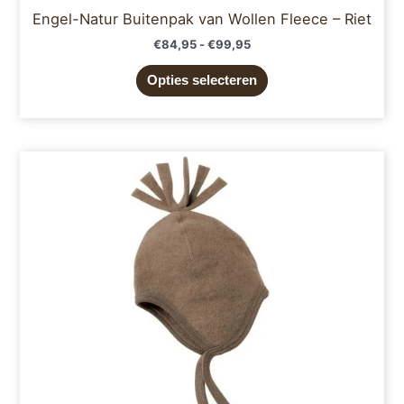
Engel-Natur Buitenpak van Wollen Fleece – Riet
€
84,95
-
€
99,95
Opties selecteren
Dit
product
heeft
meerdere
variaties.
Deze
optie
kan
gekozen
worden
op
de