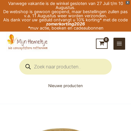
Ga
Vanwege vakantie is de winkel gesloten van 27 Juli t/m 10
X
Augustus.
naar
De webshop is gewoon geopend, maar bestellingen zullen pas
v.a. 11 Augustus weer worden verzonden.
de
Als dank voor uw geduld ontvangt u 10% korting* met de code
zomerkorting2026
inhoud
*
muv actie, boeken en cadeaubonnen
Producten
zoeken
Nieuwe producten
Engel-
Natur