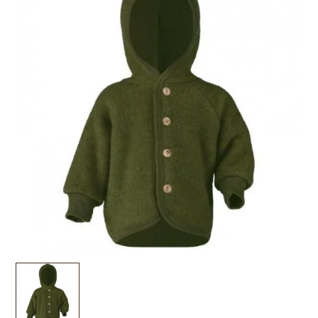
tot
Wollen
€94,95
Jasje
met
Capuchon
-
Riet
aantal