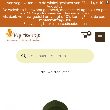
Ga
Vanwege vakantie is de winkel gesloten van 27 Juli t/m 10
X
Augustus.
naar
De webshop is gewoon geopend, maar bestellingen zullen pas
v.a. 11 Augustus weer worden verzonden.
de
Als dank voor uw geduld ontvangt u 10% korting* met de code
zomerkorting2026
inhoud
*
muv actie, boeken en cadeaubonnen
Producten
zoeken
Nieuwe producten
Prijsklasse:
Engel-
€64,95
Natur