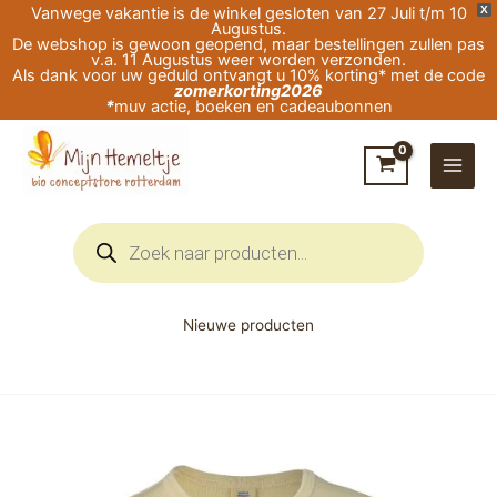
Ga
Vanwege vakantie is de winkel gesloten van 27 Juli t/m 10
X
Augustus.
naar
De webshop is gewoon geopend, maar bestellingen zullen pas
v.a. 11 Augustus weer worden verzonden.
de
Als dank voor uw geduld ontvangt u 10% korting* met de code
zomerkorting2026
inhoud
*
muv actie, boeken en cadeaubonnen
Producten
zoeken
Nieuwe producten
Engel-
Natur