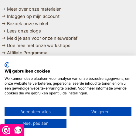
→
Meer over onze materialen
→ Inloggen op mijn account
→ Bezoek onze winkel
→ Lees onze blogs
→ Meld je aan voor onze nieuwsbrief
→ Doe mee met onze workshops
→ Affiliate Programma
MET LIEFDE SAMENGESTELDE
Wij gebruiken cookies
BIOLOGISCHE EN DUURZAME PRODUCTEN VOOR HET HELE
We kunnen deze plaatsen voor analyse van onze bezoekersgegevens, om
GEZIN
onze website te verbeteren, gepersonaliseerde inhoud te tonen en om u
een geweldige website-ervaring te bieden. Voor meer informatie over de
cookies die we gebruiken opent u de instellingen.
Linda ❤️
Accepteer alles
Weigeren
Nee, pas aan
9,3