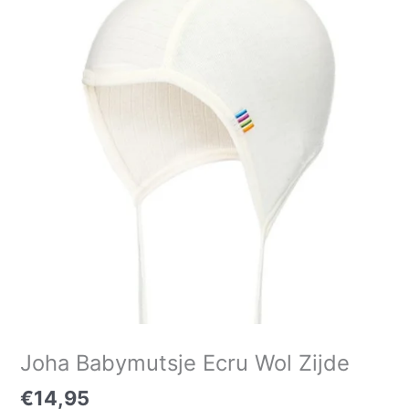
Ecru
Wol
Zijde
aantal
Joha Babymutsje Ecru Wol Zijde
€
14,95