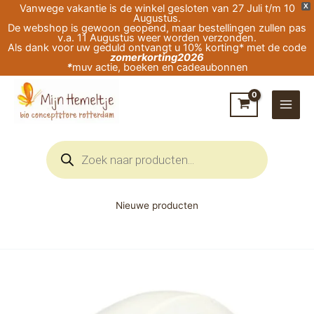
Ga
Vanwege vakantie is de winkel gesloten van 27 Juli t/m 10
X
Augustus.
naar
De webshop is gewoon geopend, maar bestellingen zullen pas
v.a. 11 Augustus weer worden verzonden.
de
Als dank voor uw geduld ontvangt u 10% korting* met de code
zomerkorting2026
inhoud
*
muv actie, boeken en cadeaubonnen
Producten
zoeken
Nieuwe producten
Joha
Babymutsje