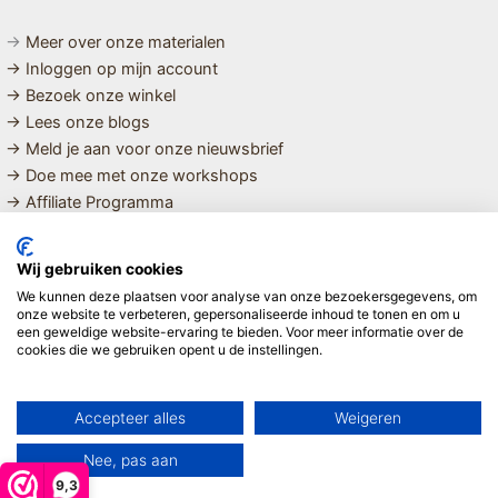
→
Meer over onze materialen
→ Inloggen op mijn account
→ Bezoek onze winkel
→ Lees onze blogs
→ Meld je aan voor onze nieuwsbrief
→ Doe mee met onze workshops
→ Affiliate Programma
MET LIEFDE SAMENGESTELDE
Wij gebruiken cookies
BIOLOGISCHE EN DUURZAME PRODUCTEN VOOR HET HELE
We kunnen deze plaatsen voor analyse van onze bezoekersgegevens, om
GEZIN
onze website te verbeteren, gepersonaliseerde inhoud te tonen en om u
een geweldige website-ervaring te bieden. Voor meer informatie over de
cookies die we gebruiken opent u de instellingen.
Linda ❤️
Accepteer alles
Weigeren
Nee, pas aan
9,3