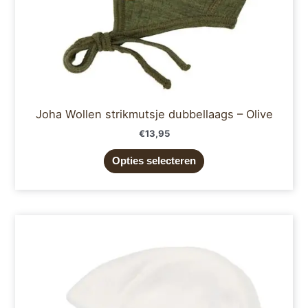
de
productpagina
Joha Wollen strikmutsje dubbellaags – Olive
€
13,95
Opties selecteren
Dit
product
heeft
meerdere
variaties.
Deze