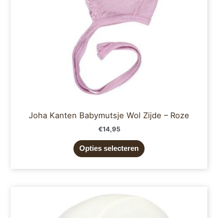
gekozen
worden
op
de
productpagina
Joha Kanten Babymutsje Wol Zijde – Roze
€
14,95
Opties selecteren
Dit
product
heeft