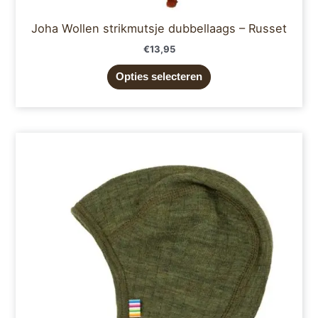
Joha Wollen strikmutsje dubbellaags – Russet
€
13,95
Opties selecteren
Dit
product
heeft
meerdere
variaties.
Deze
optie
kan
gekozen
worden
op