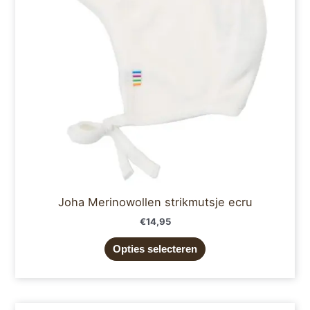
optie
kan
gekozen
worden
op
de
productpagina
Joha Merinowollen strikmutsje ecru
€
14,95
Opties selecteren