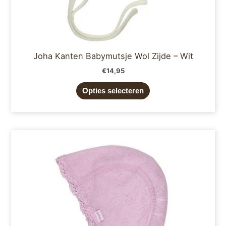
Joha Kanten Babymutsje Wol Zijde – Wit
€
14,95
Opties selecteren
Dit
product
heeft
meerdere
variaties.
Deze
optie
kan