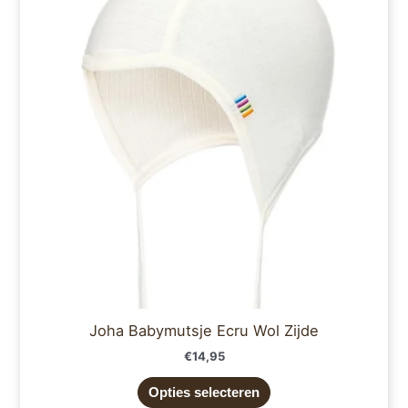
meerdere
variaties.
Deze
optie
kan
gekozen
worden
op
de
productpagina
Joha Babymutsje Ecru Wol Zijde
€
14,95
Opties selecteren