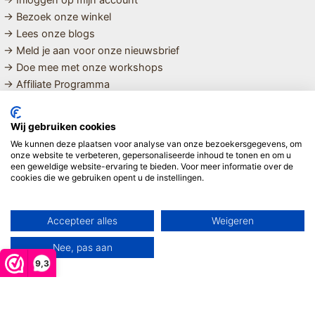
→ Inloggen op mijn account
→ Bezoek onze winkel
→ Lees onze blogs
→ Meld je aan voor onze nieuwsbrief
→ Doe mee met onze workshops
→ Affiliate Programma
MET LIEFDE SAMENGESTELDE
Wij gebruiken cookies
BIOLOGISCHE EN DUURZAME PRODUCTEN VOOR HET HELE
We kunnen deze plaatsen voor analyse van onze bezoekersgegevens, om
GEZIN
onze website te verbeteren, gepersonaliseerde inhoud te tonen en om u
een geweldige website-ervaring te bieden. Voor meer informatie over de
cookies die we gebruiken opent u de instellingen.
Linda ❤️
Accepteer alles
Weigeren
Nee, pas aan
9,3
Copyright © 2026 Mijn Hemeltje