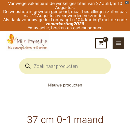
Ga
Vanwege vakantie is de winkel gesloten van 27 Juli t/m 10
X
Augustus.
naar
De webshop is gewoon geopend, maar bestellingen zullen pas
v.a. 11 Augustus weer worden verzonden.
de
Als dank voor uw geduld ontvangt u 10% korting* met de code
zomerkorting2026
inhoud
*
muv actie, boeken en cadeaubonnen
Producten
zoeken
Nieuwe producten
37 cm 0-1 maand