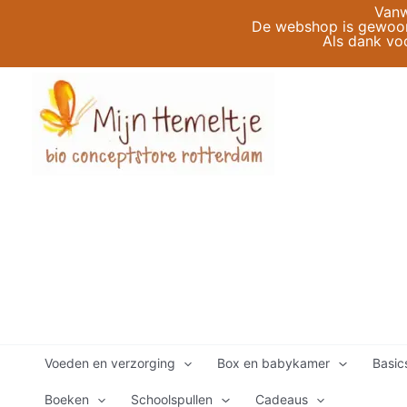
Ga
Vanw
De webshop is gewoon 
naar
Als dank vo
de
inhoud
Voeden en verzorging
Box en babykamer
Basic
Boeken
Schoolspullen
Cadeaus