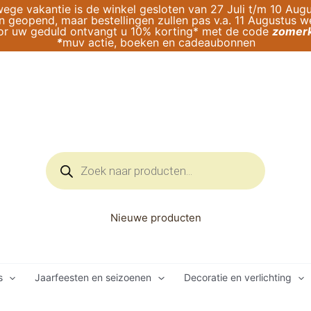
ege vakantie is de winkel gesloten van 27 Juli t/m 10 Augu
geopend, maar bestellingen zullen pas v.a. 11 Augustus 
or uw geduld ontvangt u 10% korting* met de code
zomerk
*
muv actie, boeken en cadeaubonnen
Producten
zoeken
Nieuwe producten
s
Jaarfeesten en seizoenen
Decoratie en verlichting