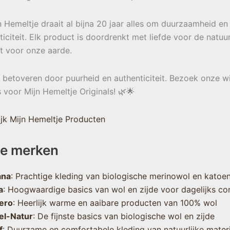
jn Hemeltje draait al bijna 20 jaar alles om duurzaamheid en
ticiteit. Elk product is doordrenkt met liefde voor de natuu
t voor onze aarde.
e betoveren door puurheid en authenticiteit. Bezoek onze w
s voor Mijn Hemeltje Originals! 🌿🌟
jk Mijn Hemeltje Producten
e merken
ana
: Prachtige kleding van biologische merinowol en katoe
a
: Hoogwaardige basics van wol en zijde voor dagelijks co
ero
: Heerlijk warme en aaibare producten van 100% wol
el-Natur
: De fijnste basics van biologische wol en zijde
f
: Duurzame en comfortabele kleding van natuurlijke mater