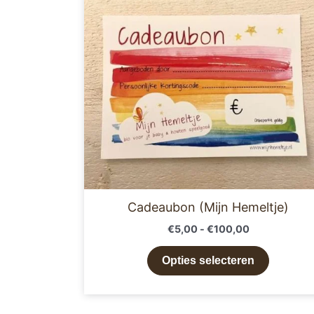
meerder
variaties
Deze
optie
kan
gekoze
worden
op
de
product
Cadeaubon (Mijn Hemeltje)
€
5,00
-
€
100,00
Opties selecteren