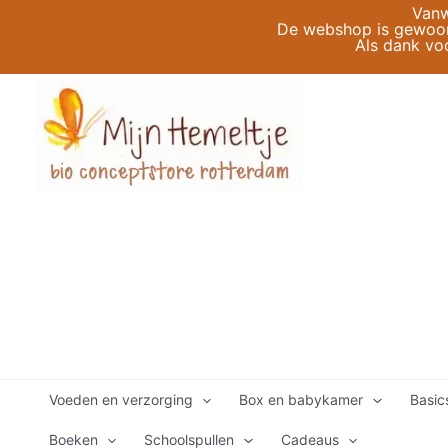
Ga
Vanw
De webshop is gewoon 
naar
Als dank vo
de
inhoud
Voeden en verzorging
Box en babykamer
Basic
Boeken
Schoolspullen
Cadeaus