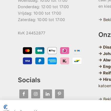
Woensdag: 10:00 tot 17:00
en kie
Donderdag: 12:00 tot 17:00
Vrijdag: 10:00 tot 17:00
Zaterdag: 10:00 tot 17:00
→ Beki
KvK 24452877
Onz
→ Dis
→ Joh
→ Alw
→ Eng
→ Reif
Socials
→ Hir
katoe
→ Beki