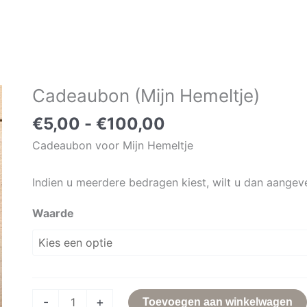
Prijsklasse:
Cadeaubon (Mijn Hemeltje)
Cadeaubon
€5,00
(Mijn
€
5,00
-
€
100,00
tot
Hemeltje)
€100,00
Cadeaubon voor Mijn Hemeltje
aantal
Indien u meerdere bedragen kiest, wilt u dan aange
Waarde
-
+
Toevoegen aan winkelwagen