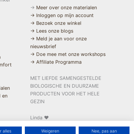
→
Meer over onze materialen
→ Inloggen op mijn account
→ Bezoek onze winkel
→ Lees onze blogs
→ Meld je aan voor onze
nieuwsbrief
→ Doe mee met onze workshops
n
→ Affiliate Programma
mfort
MET LIEFDE SAMENGESTELDE
BIOLOGISCHE EN DUURZAME
ialen
PRODUCTEN VOOR HET HELE
l en
GEZIN
Linda ❤️
 alles
Weigeren
Nee, pas aan