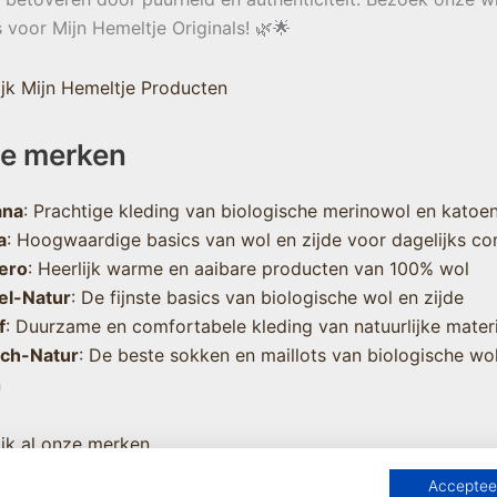
s voor Mijn Hemeltje Originals! 🌿🌟
jk Mijn Hemeltje Producten
e merken
ana
: Prachtige kleding van biologische merinowol en katoe
a
: Hoogwaardige basics van wol en zijde voor dagelijks co
ero
: Heerlijk warme en aaibare producten van 100% wol
el-Natur
: De fijnste basics van biologische wol en zijde
f
: Duurzame en comfortabele kleding van natuurlijke mater
sch-Natur
: De beste sokken en maillots van biologische wo
n
jk al onze merken
Accepteer