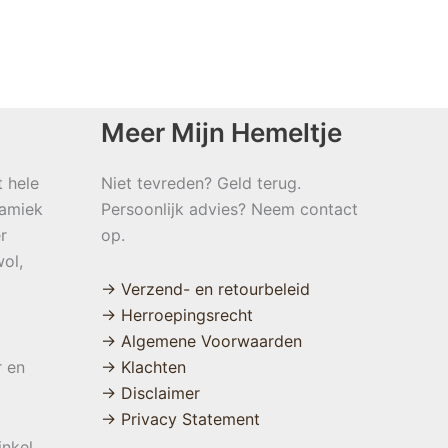
Meer Mijn Hemeltje
t hele
Niet tevreden? Geld terug.
namiek
Persoonlijk advies? Neem contact
r
op.
ol,
→ Verzend- en retourbeleid
→ Herroepingsrecht
→ Algemene Voorwaarden
r en
→ Klachten
→ Disclaimer
→ Privacy Statement
inkel