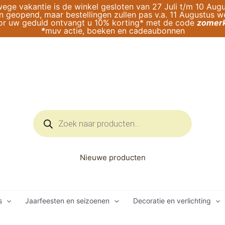
ege vakantie is de winkel gesloten van 27 Juli t/m 10 Augu
geopend, maar bestellingen zullen pas v.a. 11 Augustus 
or uw geduld ontvangt u 10% korting* met de code
zomerk
*
muv actie, boeken en cadeaubonnen
Producten
zoeken
Nieuwe producten
s
Jaarfeesten en seizoenen
Decoratie en verlichting