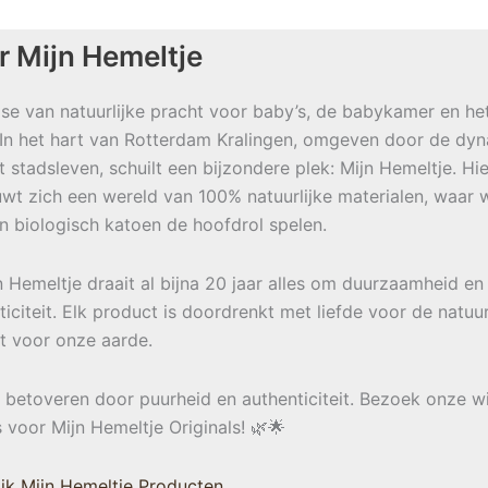
r Mijn Hemeltje
se van natuurlijke pracht voor baby’s, de babykamer en he
 In het hart van Rotterdam Kralingen, omgeven door de dy
t stadsleven, schuilt een bijzondere plek: Mijn Hemeltje. Hie
wt zich een wereld van 100% natuurlijke materialen, waar w
en biologisch katoen de hoofdrol spelen.
jn Hemeltje draait al bijna 20 jaar alles om duurzaamheid en
ticiteit. Elk product is doordrenkt met liefde voor de natuu
t voor onze aarde.
e betoveren door puurheid en authenticiteit. Bezoek onze w
s voor Mijn Hemeltje Originals! 🌿🌟
jk Mijn Hemeltje Producten