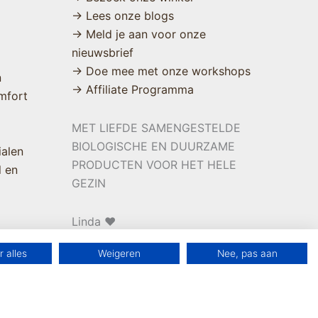
→ Lees onze blogs
→ Meld je aan voor onze
nieuwsbrief
→ Doe mee met onze workshops
n
→ Affiliate Programma
mfort
MET LIEFDE SAMENGESTELDE
BIOLOGISCHE EN DUURZAME
ialen
PRODUCTEN VOOR HET HELE
l en
GEZIN
Linda ❤️
 alles
Weigeren
Nee, pas aan