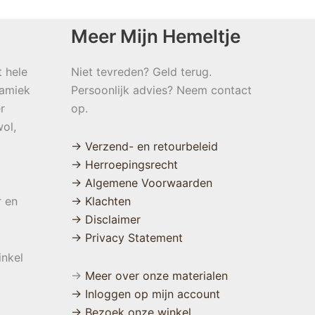
Meer Mijn Hemeltje
t hele
Niet tevreden? Geld terug.
namiek
Persoonlijk advies? Neem contact
r
op.
ol,
→ Verzend- en retourbeleid
→ Herroepingsrecht
→ Algemene Voorwaarden
r en
→ Klachten
→ Disclaimer
→ Privacy Statement
inkel
→
Meer over onze materialen
→ Inloggen op mijn account
→ Bezoek onze winkel