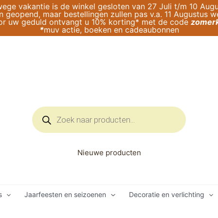
ege vakantie is de winkel gesloten van 27 Juli t/m 10 Augu
geopend, maar bestellingen zullen pas v.a. 11 Augustus 
or uw geduld ontvangt u 10% korting* met de code
zomerk
*
muv actie, boeken en cadeaubonnen
Producten
zoeken
Nieuwe producten
s
Jaarfeesten en seizoenen
Decoratie en verlichting