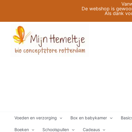
Ga
Vanw
De webshop is gewoon 
naar
Als dank vo
de
inhoud
Voeden en verzorging
Box en babykamer
Basic
Boeken
Schoolspullen
Cadeaus