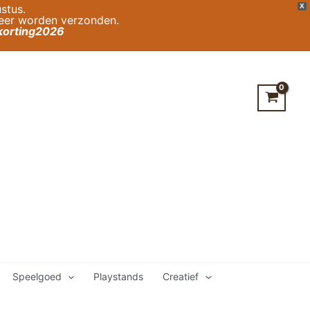
stus.
X
weer worden verzonden.
orting2026
Speelgoed
Playstands
Creatief