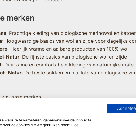
e merken
ana
: Prachtige kleding van biologische merinowol en katoe
a
: Hoogwaardige basics van wol en zijde voor dagelijks co
ero
: Heerlijk warme en aaibare producten van 100% wol
el-Natur
: De fijnste basics van biologische wol en zijde
f
: Duurzame en comfortabele kleding van natuurlijke mater
sch-Natur
: De beste sokken en maillots van biologische wo
n
jk al onze merken
Accepteer
 website te verbeteren, gepersonaliseerde inhoud te
e over de cookies die we gebruiken opent u de