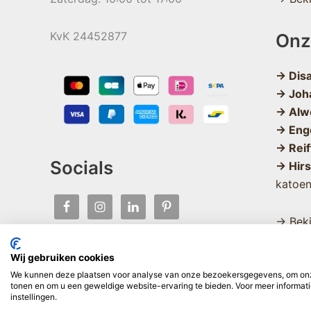
KvK 24452877
Onz
→ Dis
→ Joh
→ Alw
→ Eng
→ Reif
Socials
→ Hir
katoe
→ Beki
Wij gebruiken cookies
We kunnen deze plaatsen voor analyse van onze bezoekersgegevens, om onze
tonen en om u een geweldige website-ervaring te bieden. Voor meer informati
instellingen.