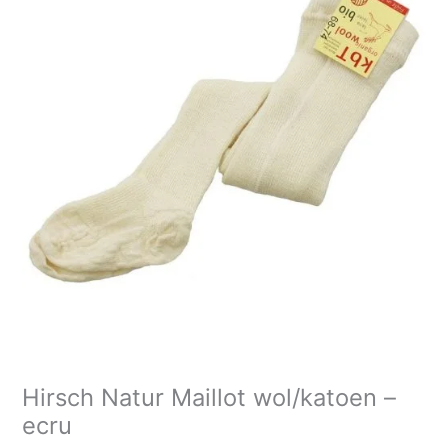
Maillot
wol/katoen
-
ecru
aantal
Hirsch Natur Maillot wol/katoen –
ecru