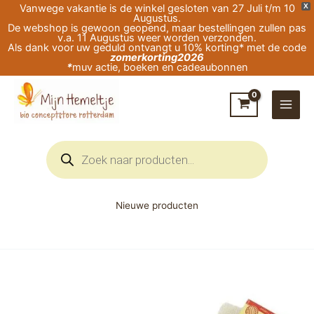
Ga
Vanwege vakantie is de winkel gesloten van 27 Juli t/m 10
X
Augustus.
naar
De webshop is gewoon geopend, maar bestellingen zullen pas
v.a. 11 Augustus weer worden verzonden.
de
Als dank voor uw geduld ontvangt u 10% korting* met de code
zomerkorting2026
inhoud
*
muv actie, boeken en cadeaubonnen
Producten
zoeken
Nieuwe producten
Hirsch
Natur