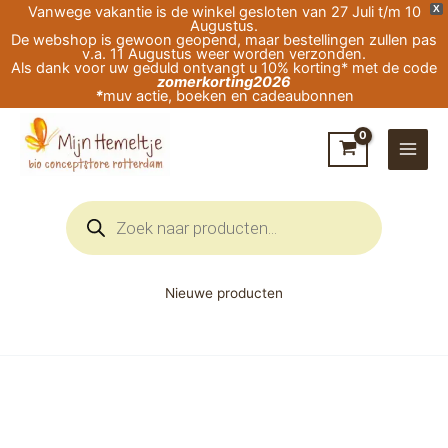
Ga
Vanwege vakantie is de winkel gesloten van 27 Juli t/m 10
X
Augustus.
naar
De webshop is gewoon geopend, maar bestellingen zullen pas
v.a. 11 Augustus weer worden verzonden.
de
Als dank voor uw geduld ontvangt u 10% korting* met de code
zomerkorting2026
inhoud
*
muv actie, boeken en cadeaubonnen
Producten
zoeken
Nieuwe producten
Zwarte
Toermalijn