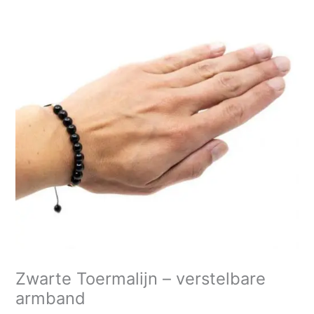
-
verstelbare
armband
aantal
Zwarte Toermalijn – verstelbare
armband