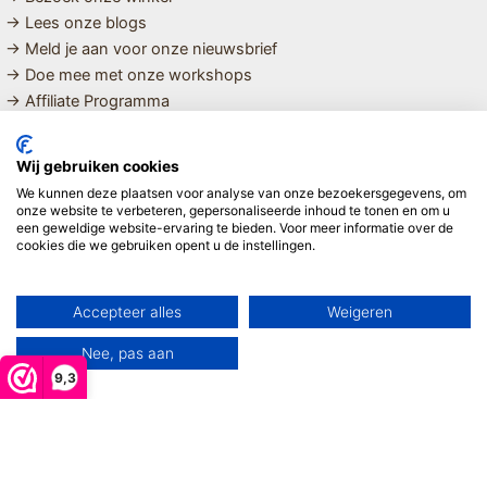
→ Lees onze blogs
→ Meld je aan voor onze nieuwsbrief
→ Doe mee met onze workshops
→ Affiliate Programma
MET LIEFDE SAMENGESTELDE
Wij gebruiken cookies
BIOLOGISCHE EN DUURZAME PRODUCTEN VOOR HET HELE
We kunnen deze plaatsen voor analyse van onze bezoekersgegevens, om
GEZIN
onze website te verbeteren, gepersonaliseerde inhoud te tonen en om u
een geweldige website-ervaring te bieden. Voor meer informatie over de
cookies die we gebruiken opent u de instellingen.
Linda ❤️
Accepteer alles
Weigeren
Nee, pas aan
9,3
Copyright © 2026 Mijn Hemeltje