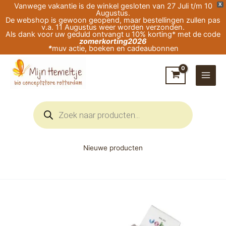
Ga
Vanwege vakantie is de winkel gesloten van 27 Juli t/m 10
X
Augustus.
naar
De webshop is gewoon geopend, maar bestellingen zullen pas
v.a. 11 Augustus weer worden verzonden.
de
Als dank voor uw geduld ontvangt u 10% korting* met de code
zomerkorting2026
inhoud
*
muv actie, boeken en cadeaubonnen
Producten
zoeken
Nieuwe producten
Joha
Wollen