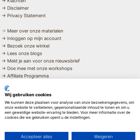
→ Klachten
→ Disclaimer
→ Privacy Statement
→
Meer over onze materialen
→ Inloggen op mijn account
→ Bezoek onze winkel
→ Lees onze blogs
→ Meld je aan voor onze nieuwsbrief
→ Doe mee met onze workshops
→ Affiliate Programma
MET LIEFDE SAMENGESTELDE
Wij gebruiken cookies
BIOLOGISCHE EN DUURZAME PRODUCTEN VOOR HET HELE
We kunnen deze plaatsen voor analyse van onze bezoekersgegevens, om
GEZIN
onze website te verbeteren, gepersonaliseerde inhoud te tonen en om u
een geweldige website-ervaring te bieden. Voor meer informatie over de
cookies die we gebruiken opent u de instellingen.
Linda ❤️
Accepteer alles
Weigeren