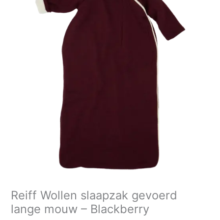
slaapzak
gevoerd
lange
mouw
-
Blackberry
aantal
Reiff Wollen slaapzak gevoerd
lange mouw – Blackberry