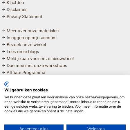
→ Klachten
→ Disclaimer
→ Privacy Statement
→
Meer over onze materialen
→ Inloggen op mijn account
→ Bezoek onze winkel
→ Lees onze blogs
→ Meld je aan voor onze nieuwsbrief
→ Doe mee met onze workshops
→ Affiliate Programma
MET LIEFDE SAMENGESTELDE
Wij gebruiken cookies
BIOLOGISCHE EN DUURZAME PRODUCTEN VOOR HET HELE
We kunnen deze plaatsen voor analyse van onze bezoekersgegevens, om
GEZIN
onze website te verbeteren, gepersonaliseerde inhoud te tonen en om u
een geweldige website-ervaring te bieden. Voor meer informatie over de
cookies die we gebruiken opent u de instellingen.
Linda ❤️
Accepteer alles
Weigeren