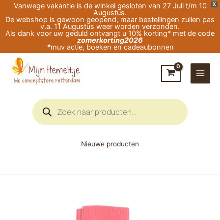
Ga
Vanwege vakantie is de winkel gesloten van 27 Juli t/m 10
X
Augustus.
naar
De webshop is gewoon geopend, maar bestellingen zullen pas
v.a. 11 Augustus weer worden verzonden.
de
Als dank voor uw geduld ontvangt u 10% korting* met de code
zomerkorting2026
inhoud
*
muv actie, boeken en cadeaubonnen
Producten
zoeken
Nieuwe producten
Wollen
kinder