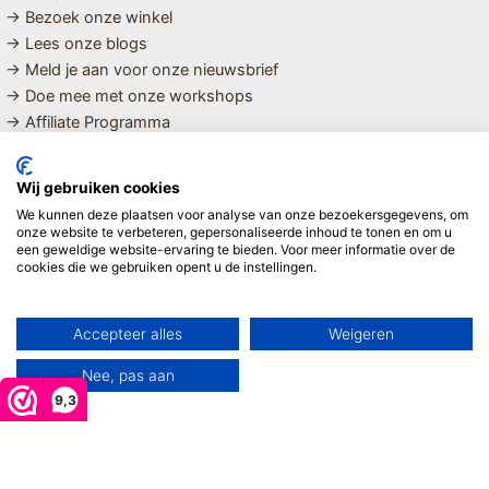
→ Bezoek onze winkel
→ Lees onze blogs
→ Meld je aan voor onze nieuwsbrief
→ Doe mee met onze workshops
→ Affiliate Programma
MET LIEFDE SAMENGESTELDE
Wij gebruiken cookies
BIOLOGISCHE EN DUURZAME PRODUCTEN VOOR HET HELE
We kunnen deze plaatsen voor analyse van onze bezoekersgegevens, om
GEZIN
onze website te verbeteren, gepersonaliseerde inhoud te tonen en om u
een geweldige website-ervaring te bieden. Voor meer informatie over de
cookies die we gebruiken opent u de instellingen.
Linda ❤️
Accepteer alles
Weigeren
Nee, pas aan
9,3
Copyright © 2026 Mijn Hemeltje