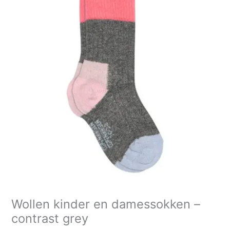
en
damessokken
-
contrast
grey
aantal
Wollen kinder en damessokken –
contrast grey