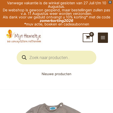
Ga
Vanwege vakantie is de winkel gesloten van 27 Juli t/m 10
X
Augustus.
naar
De webshop is gewoon geopend, maar bestellingen zullen pas
v.a. 11 Augustus weer worden verzonden.
de
Als dank voor uw geduld ontvangt u 10% korting* met de code
zomerkorting2026
inhoud
*
muv actie, boeken en cadeaubonnen
Producten
zoeken
Nieuwe producten
Prijsklasse:
Reiff
€114,95
Wol/Zijde