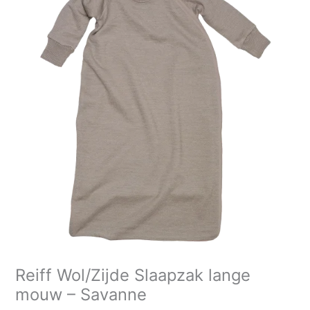
tot
Slaapzak
€119,95
lange
mouw
-
Savanne
aantal
Reiff Wol/Zijde Slaapzak lange
mouw – Savanne