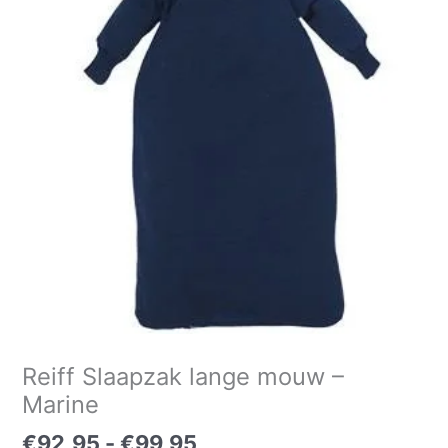
tot
lange
€99,95
mouw
-
Marine
aantal
Reiff Slaapzak lange mouw –
Marine
€
92,95
-
€
99,95