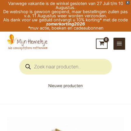
Ga
Vanwege vakantie is de winkel gesloten van 27 Juli t/m 10
X
Augustus.
naar
De webshop is gewoon geopend, maar bestellingen zullen pas
v.a. 11 Augustus weer worden verzonden.
de
Als dank voor uw geduld ontvangt u 10% korting* met de code
zomerkorting2026
inhoud
*
muv actie, boeken en cadeaubonnen
Producten
zoeken
Nieuwe producten
Prijsklasse:
Engel-
€32,95
Natur