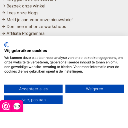
→ Bezoek onze winkel
→ Lees onze blogs
→ Meld je aan voor onze nieuwsbrief
→ Doe mee met onze workshops
→ Affiliate Programma
MET LIEFDE SAMENGESTELDE
Wij gebruiken cookies
BIOLOGISCHE EN DUURZAME PRODUCTEN VOOR HET HELE
We kunnen deze plaatsen voor analyse van onze bezoekersgegevens, om
GEZIN
onze website te verbeteren, gepersonaliseerde inhoud te tonen en om u
een geweldige website-ervaring te bieden. Voor meer informatie over de
cookies die we gebruiken opent u de instellingen.
Linda ❤️
Accepteer alles
Weigeren
Nee, pas aan
9,3
Copyright © 2026 Mijn Hemeltje