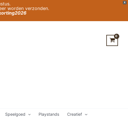
stus.
X
weer worden verzonden.
orting2026
Speelgoed
Playstands
Creatief