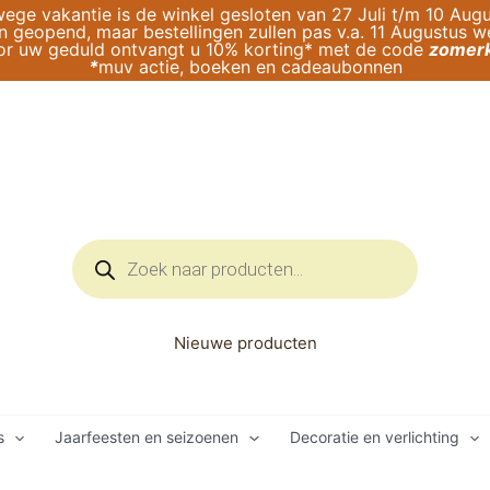
ege vakantie is de winkel gesloten van 27 Juli t/m 10 Augu
geopend, maar bestellingen zullen pas v.a. 11 Augustus 
or uw geduld ontvangt u 10% korting* met de code
zomerk
*
muv actie, boeken en cadeaubonnen
Producten
zoeken
Nieuwe producten
s
Jaarfeesten en seizoenen
Decoratie en verlichting