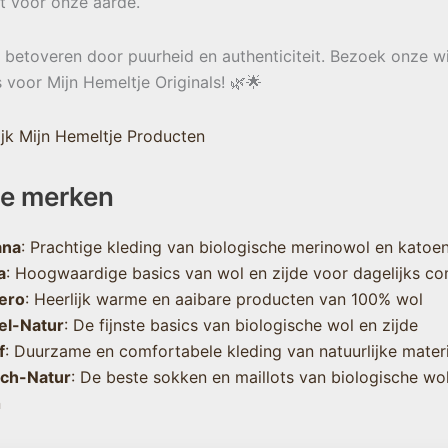
t voor onze aarde.
e betoveren door puurheid en authenticiteit. Bezoek onze w
s voor Mijn Hemeltje Originals! 🌿🌟
jk Mijn Hemeltje Producten
e merken
ana
: Prachtige kleding van biologische merinowol en katoe
a
: Hoogwaardige basics van wol en zijde voor dagelijks co
ero
: Heerlijk warme en aaibare producten van 100% wol
el-Natur
: De fijnste basics van biologische wol en zijde
f
: Duurzame en comfortabele kleding van natuurlijke mater
sch-Natur
: De beste sokken en maillots van biologische wo
n