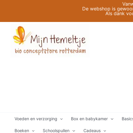
Ga
Vanw
De webshop is gewoon 
naar
Als dank vo
de
inhoud
Voeden en verzorging
Box en babykamer
Basic
Boeken
Schoolspullen
Cadeaus