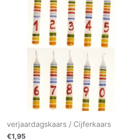
Cijferkaars
aantal
verjaardagskaars / Cijferkaars
€
1,95