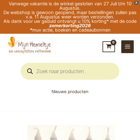
Ga
Vanwege vakantie is de winkel gesloten van 27 Juli t/m 10
X
Augustus.
naar
De webshop is gewoon geopend, maar bestellingen zullen pas
v.a. 11 Augustus weer worden verzonden.
de
Als dank voor uw geduld ontvangt u 10% korting* met de code
zomerkorting2026
inhoud
*
muv actie, boeken en cadeaubonnen
Producten
zoeken
Nieuwe producten
verjaardagskaars
/