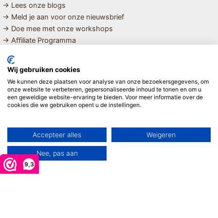
→ Lees onze blogs
→ Meld je aan voor onze nieuwsbrief
→ Doe mee met onze workshops
→ Affiliate Programma
MET LIEFDE SAMENGESTELDE
Wij gebruiken cookies
BIOLOGISCHE EN DUURZAME PRODUCTEN VOOR HET HELE
We kunnen deze plaatsen voor analyse van onze bezoekersgegevens, om
GEZIN
onze website te verbeteren, gepersonaliseerde inhoud te tonen en om u
een geweldige website-ervaring te bieden. Voor meer informatie over de
cookies die we gebruiken opent u de instellingen.
Linda ❤️
Accepteer alles
Weigeren
Nee, pas aan
9,3
Copyright © 2026 Mijn Hemeltje