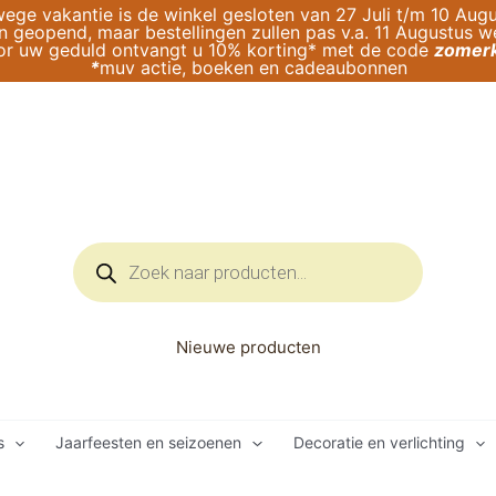
ege vakantie is de winkel gesloten van 27 Juli t/m 10 Augu
geopend, maar bestellingen zullen pas v.a. 11 Augustus 
or uw geduld ontvangt u 10% korting* met de code
zomerk
*
muv actie, boeken en cadeaubonnen
Producten
zoeken
Nieuwe producten
s
Jaarfeesten en seizoenen
Decoratie en verlichting