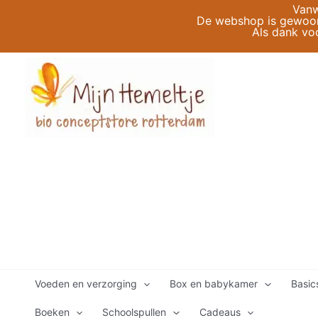
Ga
Vanw
De webshop is gewoon 
naar
Als dank vo
de
inhoud
Voeden en verzorging
Box en babykamer
Basic
Boeken
Schoolspullen
Cadeaus