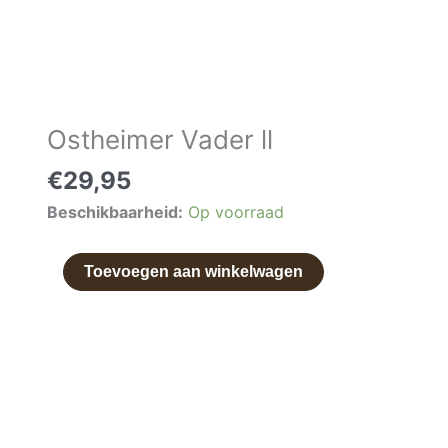
Ostheimer Vader ll
Ostheimer
Vader
€
29,95
ll
Beschikbaarheid:
Op voorraad
aantal
Toevoegen aan winkelwagen