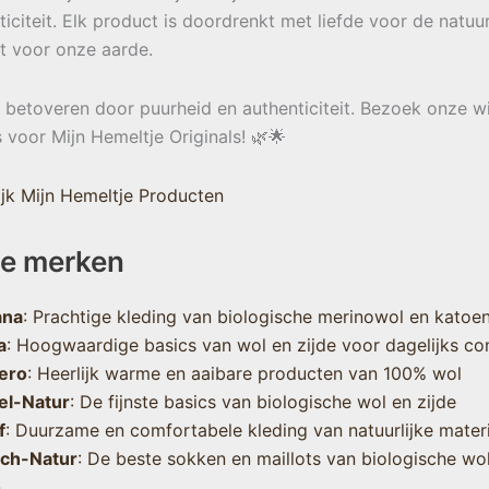
ticiteit. Elk product is doordrenkt met liefde voor de natuu
t voor onze aarde.
e betoveren door puurheid en authenticiteit. Bezoek onze w
s voor Mijn Hemeltje Originals! 🌿🌟
jk Mijn Hemeltje Producten
e merken
ana
: Prachtige kleding van biologische merinowol en katoe
a
: Hoogwaardige basics van wol en zijde voor dagelijks co
ero
: Heerlijk warme en aaibare producten van 100% wol
el-Natur
: De fijnste basics van biologische wol en zijde
f
: Duurzame en comfortabele kleding van natuurlijke mater
sch-Natur
: De beste sokken en maillots van biologische wo
n