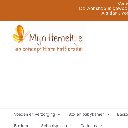
Ga
Vanw
De webshop is gewoon 
naar
Als dank vo
de
inhoud
Voeden en verzorging
Box en babykamer
Basic
Boeken
Schoolspullen
Cadeaus