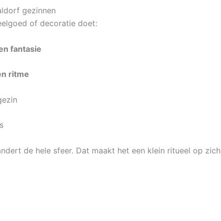
aldorf gezinnen
eelgoed of decoratie doet:
en fantasie
en ritme
gezin
s
dert de hele sfeer. Dat maakt het een klein ritueel op zich 