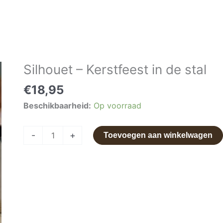
Silhouet – Kerstfeest in de stal
Silhouet
-
€
18,95
Kerstfeest
Beschikbaarheid:
Op voorraad
in
de
stal
-
+
Toevoegen aan winkelwagen
aantal