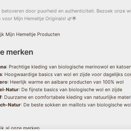
e betoveren door puurheid en authenticiteit. Bezoek onze w
s voor Mijn Hemeltje Originals! 🌿🌟
jk Mijn Hemeltje Producten
e merken
ana
: Prachtige kleding van biologische merinowol en katoe
a
: Hoogwaardige basics van wol en zijde voor dagelijks co
ero
: Heerlijk warme en aaibare producten van 100% wol
el-Natur
: De fijnste basics van biologische wol en zijde
f
: Duurzame en comfortabele kleding van natuurlijke mater
sch-Natur
: De beste sokken en maillots van biologische wo
n
jk al onze merken