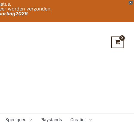
stus.
X
weer worden verzonden.
orting2026
Speelgoed
Playstands
Creatief