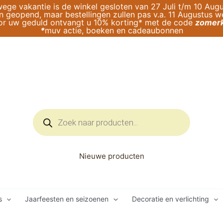
ege vakantie is de winkel gesloten van 27 Juli t/m 10 Augu
geopend, maar bestellingen zullen pas v.a. 11 Augustus 
or uw geduld ontvangt u 10% korting* met de code
zomerk
*
muv actie, boeken en cadeaubonnen
Producten
zoeken
Nieuwe producten
s
Jaarfeesten en seizoenen
Decoratie en verlichting