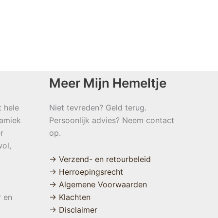
Meer Mijn Hemeltje
t hele
Niet tevreden? Geld terug.
namiek
Persoonlijk advies? Neem contact
r
op.
ol,
→ Verzend- en retourbeleid
→ Herroepingsrecht
→ Algemene Voorwaarden
r en
→ Klachten
→ Disclaimer