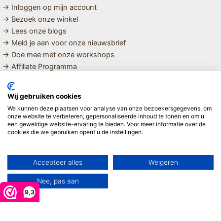
→ Inloggen op mijn account
→ Bezoek onze winkel
→ Lees onze blogs
→ Meld je aan voor onze nieuwsbrief
→ Doe mee met onze workshops
→ Affiliate Programma
MET LIEFDE SAMENGESTELDE
Wij gebruiken cookies
BIOLOGISCHE EN DUURZAME PRODUCTEN VOOR HET HELE
We kunnen deze plaatsen voor analyse van onze bezoekersgegevens, om
GEZIN
onze website te verbeteren, gepersonaliseerde inhoud te tonen en om u
een geweldige website-ervaring te bieden. Voor meer informatie over de
cookies die we gebruiken opent u de instellingen.
Linda ❤️
Accepteer alles
Weigeren
Nee, pas aan
9,3
Copyright © 2026 Mijn Hemeltje