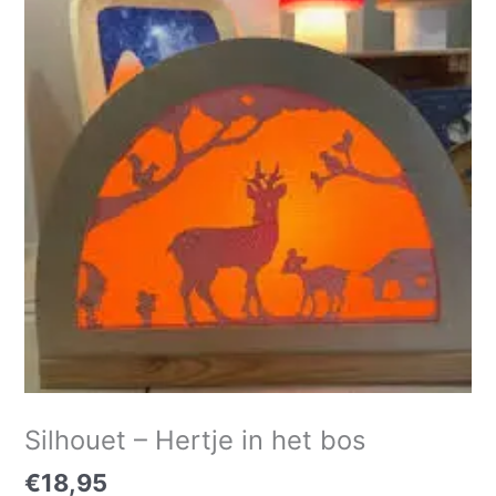
Hertje
in
het
bos
aantal
Silhouet – Hertje in het bos
€
18,95