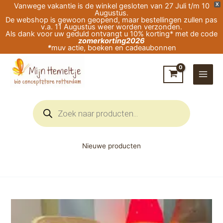
Ga
Vanwege vakantie is de winkel gesloten van 27 Juli t/m 10
X
Augustus.
naar
De webshop is gewoon geopend, maar bestellingen zullen pas
v.a. 11 Augustus weer worden verzonden.
de
Als dank voor uw geduld ontvangt u 10% korting* met de code
zomerkorting2026
inhoud
*
muv actie, boeken en cadeaubonnen
Producten
zoeken
Nieuwe producten
Silhouet
-