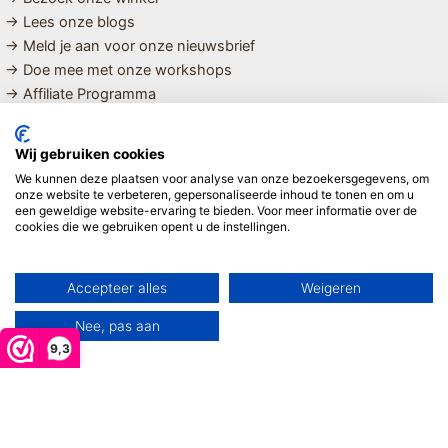
→ Lees onze blogs
→ Meld je aan voor onze nieuwsbrief
→ Doe mee met onze workshops
→ Affiliate Programma
MET LIEFDE SAMENGESTELDE
Wij gebruiken cookies
BIOLOGISCHE EN DUURZAME PRODUCTEN VOOR HET HELE
We kunnen deze plaatsen voor analyse van onze bezoekersgegevens, om
GEZIN
onze website te verbeteren, gepersonaliseerde inhoud te tonen en om u
een geweldige website-ervaring te bieden. Voor meer informatie over de
cookies die we gebruiken opent u de instellingen.
Linda ❤️
Accepteer alles
Weigeren
Nee, pas aan
9,3
Copyright © 2026 Mijn Hemeltje