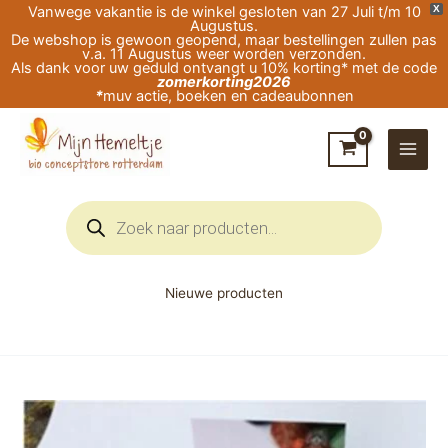
Ga
Vanwege vakantie is de winkel gesloten van 27 Juli t/m 10
X
Augustus.
naar
De webshop is gewoon geopend, maar bestellingen zullen pas
v.a. 11 Augustus weer worden verzonden.
de
Als dank voor uw geduld ontvangt u 10% korting* met de code
zomerkorting2026
inhoud
*
muv actie, boeken en cadeaubonnen
Producten
zoeken
Nieuwe producten
Rozenkwarts
Brokje