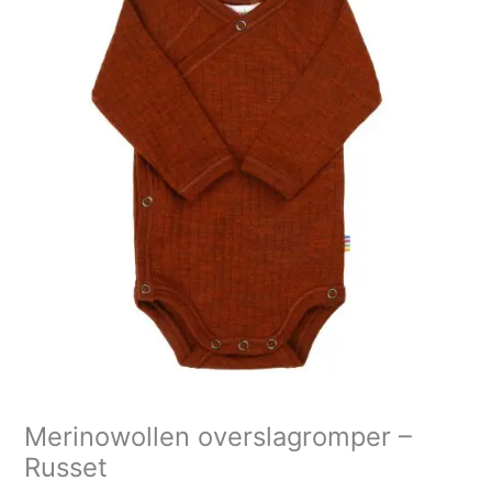
Merinowollen overslagromper –
Russet