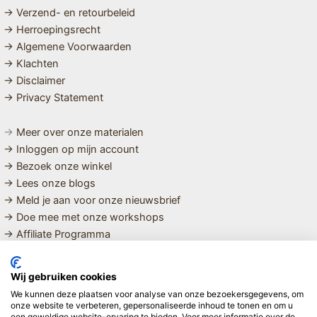
→ Verzend- en retourbeleid
→ Herroepingsrecht
→ Algemene Voorwaarden
→ Klachten
→ Disclaimer
→ Privacy Statement
→
Meer over onze materialen
→ Inloggen op mijn account
→ Bezoek onze winkel
→ Lees onze blogs
→ Meld je aan voor onze nieuwsbrief
→ Doe mee met onze workshops
→ Affiliate Programma
MET LIEFDE SAMENGESTELDE
Wij gebruiken cookies
BIOLOGISCHE EN DUURZAME PRODUCTEN VOOR HET HELE
We kunnen deze plaatsen voor analyse van onze bezoekersgegevens, om
GEZIN
onze website te verbeteren, gepersonaliseerde inhoud te tonen en om u
een geweldige website-ervaring te bieden. Voor meer informatie over de