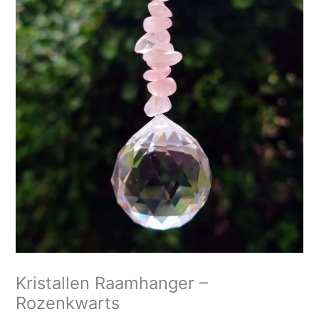
-
Rozenkwarts
aantal
Kristallen Raamhanger –
Rozenkwarts