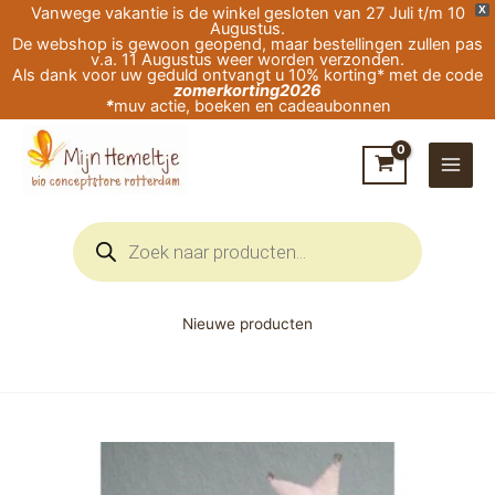
Ga
Vanwege vakantie is de winkel gesloten van 27 Juli t/m 10
X
Augustus.
naar
De webshop is gewoon geopend, maar bestellingen zullen pas
v.a. 11 Augustus weer worden verzonden.
de
Als dank voor uw geduld ontvangt u 10% korting* met de code
zomerkorting2026
inhoud
*
muv actie, boeken en cadeaubonnen
Producten
zoeken
Nieuwe producten
Pippilotta
Koning