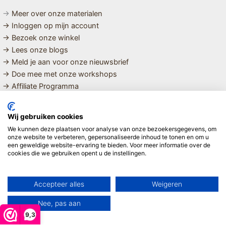
→
Meer over onze materialen
→ Inloggen op mijn account
→ Bezoek onze winkel
→ Lees onze blogs
→ Meld je aan voor onze nieuwsbrief
→ Doe mee met onze workshops
→ Affiliate Programma
MET LIEFDE SAMENGESTELDE
Wij gebruiken cookies
BIOLOGISCHE EN DUURZAME PRODUCTEN VOOR HET HELE
We kunnen deze plaatsen voor analyse van onze bezoekersgegevens, om
GEZIN
onze website te verbeteren, gepersonaliseerde inhoud te tonen en om u
een geweldige website-ervaring te bieden. Voor meer informatie over de
cookies die we gebruiken opent u de instellingen.
Linda ❤️
Accepteer alles
Weigeren
Nee, pas aan
9,3