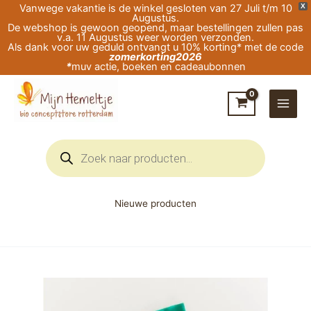
Ga
Vanwege vakantie is de winkel gesloten van 27 Juli t/m 10
X
Augustus.
naar
De webshop is gewoon geopend, maar bestellingen zullen pas
v.a. 11 Augustus weer worden verzonden.
de
Als dank voor uw geduld ontvangt u 10% korting* met de code
zomerkorting2026
inhoud
*
muv actie, boeken en cadeaubonnen
Producten
zoeken
Nieuwe producten