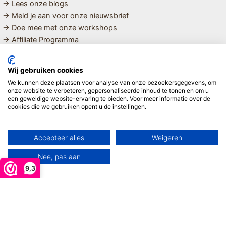
→ Lees onze blogs
→ Meld je aan voor onze nieuwsbrief
→ Doe mee met onze workshops
→ Affiliate Programma
MET LIEFDE SAMENGESTELDE
Wij gebruiken cookies
BIOLOGISCHE EN DUURZAME PRODUCTEN VOOR HET HELE
We kunnen deze plaatsen voor analyse van onze bezoekersgegevens, om
GEZIN
onze website te verbeteren, gepersonaliseerde inhoud te tonen en om u
een geweldige website-ervaring te bieden. Voor meer informatie over de
cookies die we gebruiken opent u de instellingen.
Linda ❤️
Accepteer alles
Weigeren
Nee, pas aan
9,3
Copyright © 2026 Mijn Hemeltje