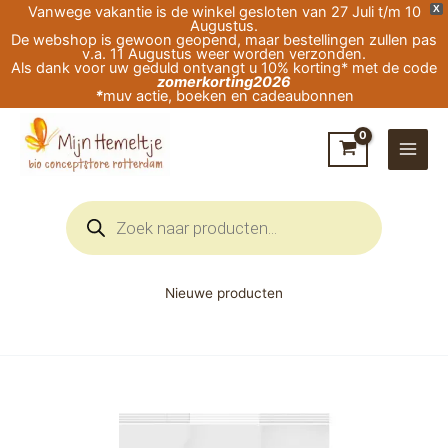
Ga
Vanwege vakantie is de winkel gesloten van 27 Juli t/m 10
X
Augustus.
naar
De webshop is gewoon geopend, maar bestellingen zullen pas
v.a. 11 Augustus weer worden verzonden.
de
Als dank voor uw geduld ontvangt u 10% korting* met de code
zomerkorting2026
inhoud
*
muv actie, boeken en cadeaubonnen
Producten
zoeken
Nieuwe producten
Kamille
Bloemen